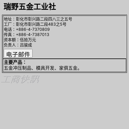
瑞野五金工业社
地址∶彰化市彰兴路二段四八三之五号
工厂∶彰化市彰兴路二段483之5号
电话∶+886-4-7370809
传真∶+886-4-7387013
资本额∶伍拾万元
负责人∶吕骏成
主要产品∶
五金冲压制品、模具开发、家俱五金。