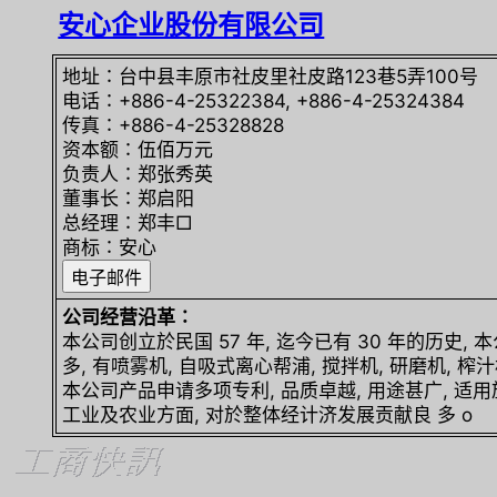
安心企业股份有限公司
地址∶台中县丰原市社皮里社皮路123巷5弄100号
电话∶+886-4-25322384, +886-4-25324384
传真∶+886-4-25328828
资本额∶伍佰万元
负责人∶郑张秀英
董事长∶郑启阳
总经理∶郑丰□
商标∶安心
公司经营沿革∶
本公司创立於民国 57 年, 迄今已有 30 年的历史,
多, 有喷雾机, 自吸式离心帮浦, 搅拌机, 研磨机, 榨汁
本公司产品申请多项专利, 品质卓越, 用途甚广, 适用
工业及农业方面, 对於整体经计济发展贡献良 多 o