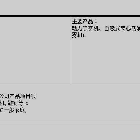
主要产品∶
动力喷雾机、自吸式离心帮
雾机)。
 本公司产品项目很
机, 鞋钉等 o
於一般家庭,