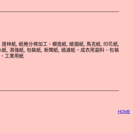
, 道林紙, 紙捲分條加工、模造紙, 繪圖紙, 馬克紙, 印花紙,
水紙, 濕強紙, 包裝紙, 新聞紙, 過濾紙、成衣用副料、包裝
、工業用紙
HOME