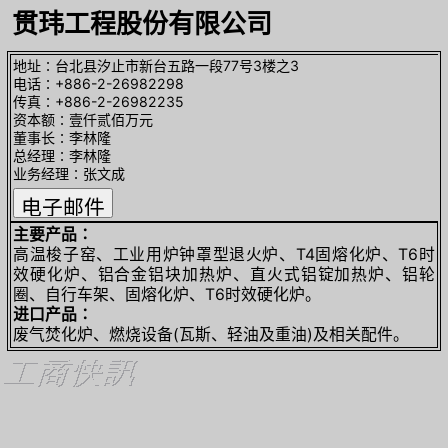
贯玮工程股份有限公司
地址∶台北县汐止市新台五路一段77号3楼之3
电话∶+886-2-26982298
传真∶+886-2-26982235
资本额∶壹仟贰佰万元
董事长∶李林隆
总经理∶李林隆
业务经理∶张文成
主要产品∶
高温梭子窑、工业用炉钟罩型退火炉、T4固熔化炉、T6时
效硬化炉、铝合金铝块加热炉、直火式铝锭加热炉、铝轮
圈、自行车架、固熔化炉、T6时效硬化炉。
进口产品∶
废气焚化炉、燃烧设备(瓦斯、轻油及重油)及相关配件。