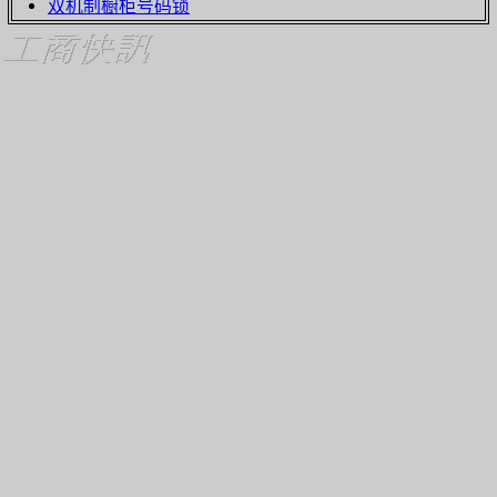
双机制橱柜号码锁