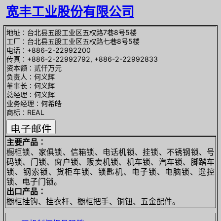
宽丰工业股份有限公司
地址∶台北县五股工业区五权路7巷8号5楼
工厂∶台北县五股工业区五权路七巷8号5楼
电话∶+886-2-22992200
传真∶+886-2-22992792, +886-2-22992833
资本额∶贰仟万元
负责人∶何义辉
董事长∶何义辉
总经理∶何义辉
业务经理∶何希皓
商标∶REAL
主要产品∶
橱柜锁、家俱锁、信箱锁、电话机锁、挂锁、不锈钢锁、号
码锁、门锁、窗户锁、贩卖机锁、机车锁、汽车锁、脚踏车
锁、钢索锁、货柜车锁、锁匙机、电子锁、电脑锁、遥控
锁、电子门锁。
出口产品∶
橱柜挂钩、挂衣杆、橱柜把手、铜钮、五金配件。