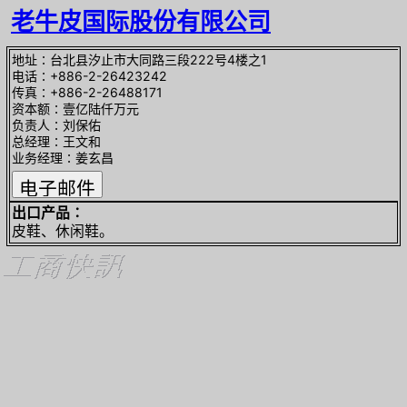
老牛皮国际股份有限公司
地址∶台北县汐止市大同路三段222号4楼之1
电话∶+886-2-26423242
传真∶+886-2-26488171
资本额∶壹亿陆仟万元
负责人∶刘保佑
总经理∶王文和
业务经理∶姜玄昌
出口产品∶
皮鞋、休闲鞋。