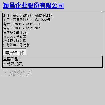
颖昌企业股份有限公司
地址∶高雄县路竹乡中山路1022号
工厂∶高县路竹乡中山路1022号
电话∶+886-7-6962231
传真∶+886-7-6973787
资本额∶肆仟万元
负责人∶刘文帝
总经理∶陈俊斌
业务经理∶陈潮宗
主要产品∶
木制双层床。