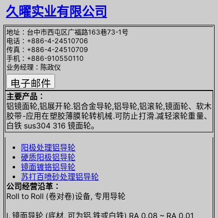
久曜实业有限公司
地址∶台中市西屯区广福路163巷73-1号
电话∶+886-4-24510706
传真∶+886-4-24510709
手机∶+886-910550110
业务经理∶陈政仪
主要产品∶
铝镜面轮,铝展开轮.铝合金导轮,铝导轮,铝滚轮,镜面轮、软木
胶带-应用在塑胶薄膜轮转机械.可防止打滑.减轻滚轮重量、
白铁 sus304 316 镜面轮。
阳极处理铝导轮
硬质阳极铝导轮
镜面镀铬铝导轮
苏打百喷砂处理铝导轮
公司经营沿革∶
Roll to Roll (卷对卷)设备, 专用导轮
l. 镜面导轮 (底材, 可为铝.铁或白铁) RA 0.08 ~ RA 0.01