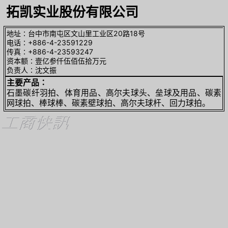
拓凯实业股份有限公司
地址∶台中市南屯区文山里工业区20路18号
电话∶+886-4-23591229
传真∶+886-4-23593247
资本额∶壹亿参仟伍佰伍拾万元
负责人∶沈文振
主要产品∶
石墨碳纤羽拍、体育用品、高尔夫球头、垒球及用品、碳素
网球拍、棒球棒、碳素壁球拍、高尔夫球杆、回力球拍。