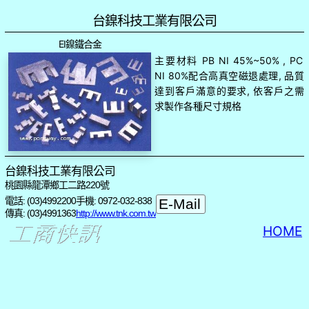
台鎳科技工業有限公司
EI鎳鐵合金
主要材料 PB NI 45%~50% , PC
NI 80%配合高真空磁退處理, 品質
達到客戶滿意的要求, 依客戶之需
求製作各種尺寸規格
台鎳科技工業有限公司
桃園縣龍潭鄉工二路220號
電話: (03)4992200
手機: 0972-032-838
傳真: (03)4991363
http://www.tnk.com.tw
HOME