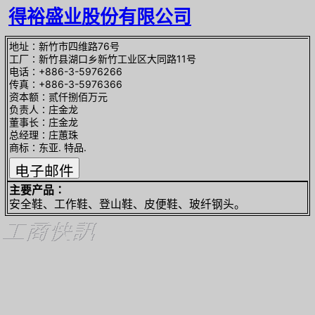
得裕盛业股份有限公司
地址∶新竹市四维路76号
工厂∶新竹县湖口乡新竹工业区大同路11号
电话∶+886-3-5976266
传真∶+886-3-5976366
资本额∶贰仟捌佰万元
负责人∶庄金龙
董事长∶庄金龙
总经理∶庄蕙珠
商标∶东亚. 特品.
主要产品∶
安全鞋、工作鞋、登山鞋、皮便鞋、玻纤钢头。