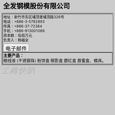
全发钢模股份有限公司
地址∶新竹市东区埔顶里埔顶路326号
电话∶+886-3-5782893
传真∶+886-37-72384
手机∶+886-913001089
资本额∶伍佰万元
负责人∶杨福全
主要产品∶
眼线液 (不锈钢珠) 粉饼盒 眼影盒 腮红盒 唇蜜盒、模具。