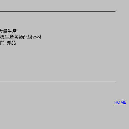
大量生產
機生產各類配線器材
部門-亦品
HOME