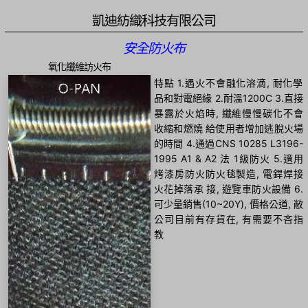
凱迪紡織科技有限公司
安全防火布
氧化纖維訪火布
特點 1.遇火不會融化溶滴, 耐化學
品和對電絕緣 2.耐溫1200C 3.直接
暴露於火焰時, 纖維慢慢碳化不會
收縮和燃燒 給使用者增加逃脫火場
的時間 4.通過CNS 10285 L3196-
1995 A1 & A2 法 1級防火 5.適用
烤漆房防火防火毯製造, 電銲焊接
火花掉落承 接, 遊覽車防火設備 6.
可少量銷售(10~20Y), 價格公道, 敝
公司目前有存貨在, 有需要不吝指
教