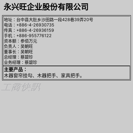
永兴旺企业股份有限公司
地址∶台中县大肚乡沙田路一段428巷39弄20号
电话∶+886-4-26930735
传真∶+886-4-26936159
手机∶+886-955776122
资本额∶参佰万元
负责人∶吴朝旺
董事长∶吴朝旺
总经理∶蔡碧珍
业务经理∶蔡碧珍
主要产品∶
木器窗帘挂勾、木器把手、家具把手。