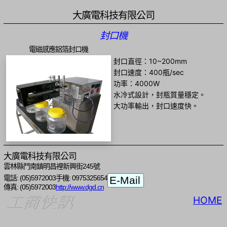
大廣電科技有限公司
封口機
電磁感應鋁箔封口機
封口直徑：10~200mm
封口速度：400瓶/sec
功率：4000W
水冷式設計，封瓶質量穩定。
大功率輸出，封口速度快。
大廣電科技有限公司
雲林縣鬥南鎮明昌裡新興街245號
電話: (05)5972003
手機: 0975325654
傳真: (05)5972003
http://www.dgd.cn
HOME