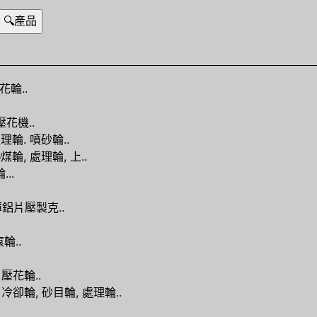
花輪..
花機..
理輪. 噴砂輪..
輪, 處理輪, 上..
..
鋁片壓製克..
輪..
 壓花輪..
冷卻輪, 砂目輪, 處理輪..