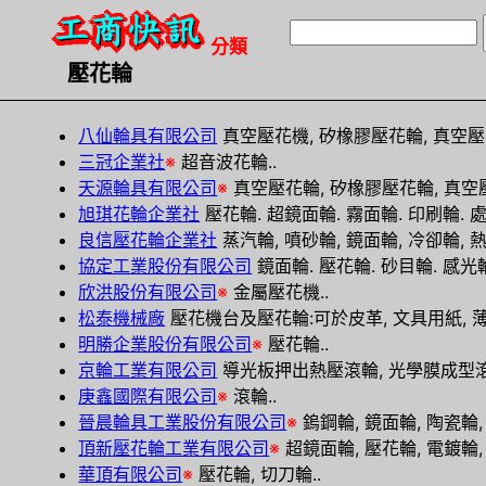
分類
壓花輪
八仙輪具有限公司
真空壓花機, 矽橡膠壓花輪, 真空壓
三冠企業社
※
超音波花輪..
天源輪具有限公司
※
真空壓花輪, 矽橡膠壓花輪, 真空壓
旭琪花輪企業社
壓花輪. 超鏡面輪. 霧面輪. 印刷輪. 處
良信壓花輪企業社
蒸汽輪, 噴砂輪, 鏡面輪, 冷卻輪, 熱煤
協定工業股份有限公司
鏡面輪. 壓花輪. 砂目輪. 感光輪.
欣洪股份有限公司
※
金屬壓花機..
松泰機械廠
壓花機台及壓花輪:可於皮革, 文具用紙, 薄
明勝企業股份有限公司
※
壓花輪..
京輪工業有限公司
導光板押出熱壓滾輪, 光學膜成型滾
庚鑫國際有限公司
※
滾輪..
晉晨輪具工業股份有限公司
※
鎢鋼輪, 鏡面輪, 陶瓷輪,
頂新壓花輪工業有限公司
※
超鏡面輪, 壓花輪, 電鍍輪, 
華頂有限公司
※
壓花輪, 切刀輪..