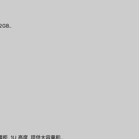
GB..
 磁碟柜, 1U 高度, 提供大容量和..