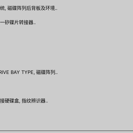
统, 磁碟阵列后背板及环境..
一矽碟片转接器..
E BAY TYPE, 磁碟阵列..
接硬碟盒, 指纹辨识器..