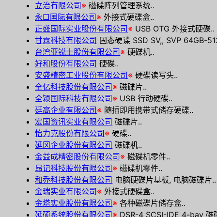
立治有限公司
※
磁碟阵列管理系统..
永□国际有限公司
※
外接式硬碟盒..
正盛国际实业股份有限公司
※
USB OTG 外接式硬碟..
甘霖科技有限公司
固态硬谍 SSD SV,, SVP 64GB-512
台湾亚锐士股份有限公司
※
硬碟机..
好和股份有限公司
硬碟..
安盛精密工业股份有限公司
※
硬碟读写头..
全亿科技股份有限公司
※
磁碟片..
全颖国际科技有限公司
※
USB 行动硬碟..
廷高企业有限公司
※
随插即用携带式储存硬碟..
宏国资讯实业有限公司
磁碟片..
怡力克股份有限公司
※
硬碟..
延冈企业股份有限公司
磁碟机..
金益成精密股份有限公司
※
磁碟机零件..
昂记科技股份有限公司
※
磁碟机零件..
和乔科技股份有限公司
电脑硬碟片基板, 电脑磁碟片..
金瑞实业有限公司
※
外接式硬碟盒..
金塔实业股份有限公司
※
各种磁碟片储存盒..
延硕系统股份有限公司
※
DSR-4 SCSI-IDE 4-bay