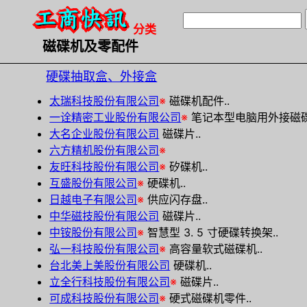
分类
磁碟机及零配件
硬碟抽取盒、外接盒
太瑞科技股份有限公司
※
磁碟机配件..
一诠精密工业股份有限公司
※
笔记本型电脑用外接磁碟
大名企业股份有限公司
磁碟片..
六方精机股份有限公司
※
友旺科技股份有限公司
※
矽碟机..
互盛股份有限公司
※
硬碟机..
日越电子有限公司
※
供应闪存盘..
中华磁技股份有限公司
磁碟片..
中铵股份有限公司
※
智慧型 3. 5 寸硬碟转换架..
弘一科技股份有限公司
※
高容量软式磁碟机..
台北美上美股份有限公司
硬碟机..
立全行科技股份有限公司
※
磁碟片..
可成科技股份有限公司
※
硬式磁碟机零件..