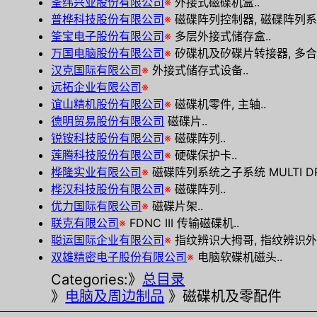
筌纬兴业股份有限公司
※
外接式磁碟机盒..
普桦科技股份有限公司
※
磁碟阵列控制器, 磁碟阵列系
筌宝电子股份有限公司
※
多层外接式储存盒..
万国电脑股份有限公司
※
矽碟机及矽碟片转接器, 多合
汉克国际有限公司
※
外接式储存式设备..
远拓企业有限公司
※
谊山精机股份有限公司
※
磁碟机零件, 主轴..
德明贸易股份有限公司
磁碟片..
锐铵科技股份有限公司
※
磁碟阵列..
莲腾科技股份有限公司
※
硬碟保护卡..
桦隆实业有限公司
※
磁碟阵列系统之子系统 MULTI DRIV
桦汉科技股份有限公司
※
磁碟阵列..
优力国际有限公司
※
磁碟片架..
联克有限公司
※
FDNC III 传输磁碟机..
聪运国际企业有限公司
※
指纹辨识大拇哥, 指纹辨识外
双雄精密电子股份有限公司
※
电脑软碟机磁头..
Categories:》
总目录
》
电脑及周边制品
》磁碟机及零配件