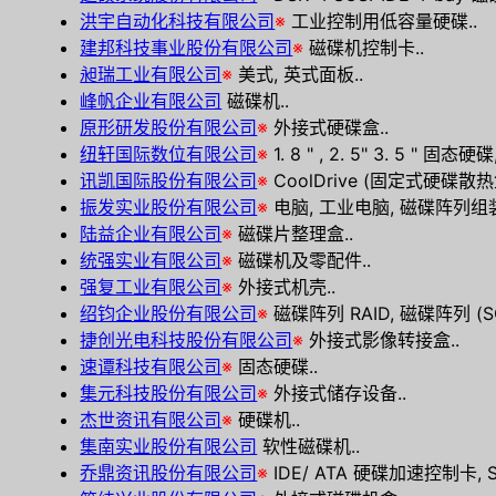
洪宇自动化科技有限公司
※
工业控制用低容量硬碟..
建邦科技事业股份有限公司
※
磁碟机控制卡..
昶瑞工业有限公司
※
美式, 英式面板..
峰帆企业有限公司
磁碟机..
原形研发股份有限公司
※
外接式硬碟盒..
纽轩国际数位有限公司
※
1. 8 " , 2. 5" 3. 5 "
讯凯国际股份有限公司
※
CoolDrive (固定式硬碟散热盒
振发实业股份有限公司
※
电脑, 工业电脑, 磁碟阵列组装
陆益企业有限公司
※
磁碟片整理盒..
统强实业有限公司
※
磁碟机及零配件..
强复工业有限公司
※
外接式机壳..
绍钧企业股份有限公司
※
磁碟阵列 RAID, 磁碟阵列 (SCSI, 
捷创光电科技股份有限公司
※
外接式影像转接盒..
速谭科技有限公司
※
固态硬碟..
集元科技股份有限公司
※
外接式储存设备..
杰世资讯有限公司
※
硬碟机..
集南实业股份有限公司
软性磁碟机..
乔鼎资讯股份有限公司
※
IDE/ ATA 硬碟加速控制卡, SCS