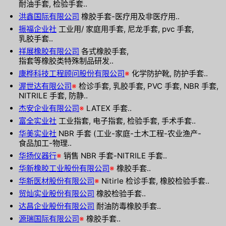
耐油手套, 检验手套..
洪鑫国际有限公司
橡胶手套-医疗用及非医疗用..
振福企业社
工业用/ 家庭用手套, 尼龙手套, pvc 手套,
乳胶手套..
祥展橡胶有限公司
各式橡胶手套,
指套等橡胶类特殊制品研发..
康桦科技工程顾问股份有限公司
※
化学防护靴, 防护手套..
渥世达有限公司
※
检诊手套, 乳胶手套, PVC 手套, NBR 手套,
NITRILE 手套, 防静..
杰安企业有限公司
※
LATEX 手套..
富全实业社
工业指套, 电子指套, 检验手套, 手术手套..
华美实业社
NBR 手套 (工业-家庭-土木工程-农业渔产-
食品加工-物理..
华扬仪器行
※
销售 NBR 手套-NITRILE 手套..
华新橡胶工业股份有限公司
※
橡胶手套..
华新医材股份有限公司
※
Nitirle 检诊手套, 橡胶检验手套..
贸灿实业股份有限公司
橡胶检验手套..
达昌企业股份有限公司
耐油防毒橡胶手套..
源瑞国际有限公司
※
橡胶手套..