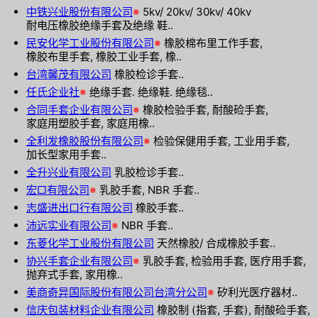
中铁兴业股份有限公司
※
5kv/ 20kv/ 30kv/ 40kv
耐电压橡胶绝缘手套及绝缘 鞋..
民安化学工业股份有限公司
※
橡胶棉布里工作手套,
橡胶布里手套, 橡胶工业手套, 橡..
台湾馨茂有限公司
橡胶检诊手套..
任氏企业社
※
绝缘手套. 绝缘鞋. 绝缘毯..
合同手套企业有限公司
※
橡胶检验手套, 耐酸硷手套,
家庭用塑胶手套, 家庭用橡..
全利发橡胶股份有限公司
※
检验保健用手套, 工业用手套,
加长型家用手套..
全升兴业有限公司
乳胶检诊手套..
宏□有限公司
※
乳胶手套, NBR 手套..
志盛进出口行有限公司
橡胶手套..
沛远实业有限公司
※
NBR 手套..
东菱化学工业股份有限公司
天然橡胶/ 合成橡胶手套..
协兴手套企业有限公司
※
乳胶手套, 检验用手套, 医疗用手套,
抛弃式手套, 家用橡..
美商奇异国际股份有限公司台湾分公司
※
矽利光医疗器材..
信庆包装材料企业有限公司
橡胶制 (指套, 手套), 耐酸硷手套,