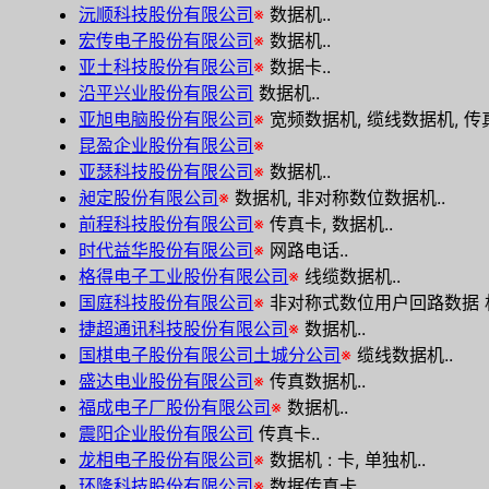
沅顺科技股份有限公司
※
数据机..
宏传电子股份有限公司
※
数据机..
亚土科技股份有限公司
※
数据卡..
沿平兴业股份有限公司
数据机..
亚旭电脑股份有限公司
※
宽频数据机, 缆线数据机, 传
昆盈企业股份有限公司
※
亚瑟科技股份有限公司
※
数据机..
昶定股份有限公司
※
数据机, 非对称数位数据机..
前程科技股份有限公司
※
传真卡, 数据机..
时代益华股份有限公司
※
网路电话..
格得电子工业股份有限公司
※
线缆数据机..
国庭科技股份有限公司
※
非对称式数位用户回路数据 机
捷超通讯科技股份有限公司
※
数据机..
国棋电子股份有限公司土城分公司
※
缆线数据机..
盛达电业股份有限公司
※
传真数据机..
福成电子厂股份有限公司
※
数据机..
震阳企业股份有限公司
传真卡..
龙相电子股份有限公司
※
数据机 : 卡, 单独机..
环隆科技股份有限公司
※
数据传真卡..