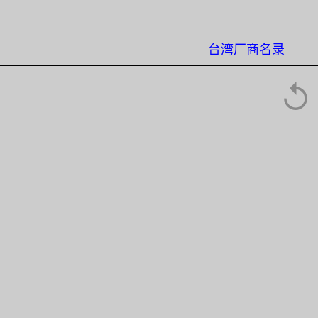
台湾厂商名录
↺