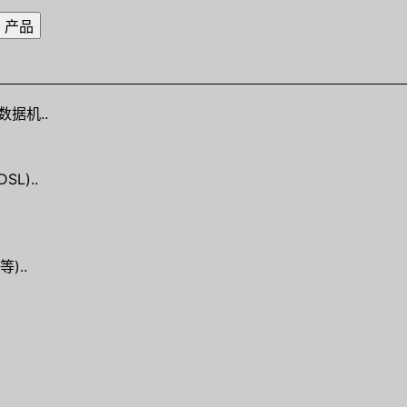
数据机..
SL)..
)..