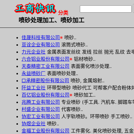
分类
喷砂处理加工、喷砂加工
佳晟科技有限公司
※
喷砂..
亘诠企业有限公司
滚筒式喷砂..
力元企业社
金属表面发丝纹 发线 拉丝 抛光 乱纹 去毛
六合铝业股份有限公司
※
铝材喷砂..
天泰精密工业有限公司
表面雾化喷沙处理..
永益喷砂厂
表面喷砂处理..
□承精密股份有限公司
喷砂, 金属熔射..
阡益工业社
环带型喷砂 喷砂代工 可帮客户配合粉体烤
百亿铝业股份有限公司
※
喷砂加工..
兆腾工业有限公司
专业喷砂 (手工具. 汽机车. 脚踏车
村盛企业有限公司
代客喷砂..
协宏工业有限公司
人字轨喷砂。环带喷砂 手工喷砂..
协煜企业社
喷砂..
金福工业股份有限公司
工件雾化. 美化喷砂处理, 五金