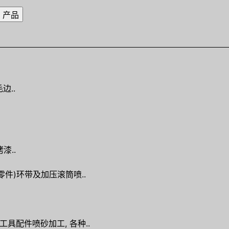
边..
漆..
零件)环带及加压滚筒喷..
工具配件喷砂加工, 各种..