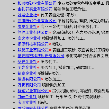
和兴喷砂企业有限公司
专业喷砂专营各种五金手工 具
金礼群实业有限公司
熔射涂装工程承包..
晟展企业社
※
代工表面处理 (喷砂)..
高锋喷砂企业有限公司
不锈钢制品, 塑胶, 压克力制品,
陶友企业社
※
专业五金代工喷砂, 环带喷砂代工..
笠胜工业有限公司
※
金属喷砂及压克力喷砂处理, 铝表
富之本企业社
喷砂处理加工, 喷砂加工..
扬恩科技有限公司
※
喷砂..
咏馨工业有限公司
※
表面加工喷砂, 表面美化加工喷砂, 
钲元精密科技股份有限公司
碳化钨与特殊合金表面喷涂
圣光企业社
※
喷砂代工..
圣光企业社
※
喷砂加工, 抛光加工, 研磨加工..
钲泰企业社
铝制品-喷砂..
楷进有限公司
※
喷砂加工..
万隽有限公司
喷砂抛光加工..
群耀兴业有限公司
※
提供机器, 砂材, 零配件, 表面处
□泰企业社
喷砂加工, 局部喷砂, 外观件美观喷砂..
庆鸿实业社
喷砂..
龙城精密有限公司
金属表面喷砂 发线处理..