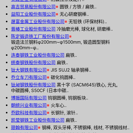
高吉贸易股份有限公司
※
圆铁 / 方铁 / 扁铁..
益阳工业股份有限公司
※
无心研磨钢棒..
晟富金属工业股份有限公司
※
无铅铁 (环保材料)..
晋椿工业股份有限公司
冷抽磨光棒, 球化材, 研磨棒..
陈定锻造铁工厂股份有限公司
※
锻造法兰钢料φ200mm~φ1500mm, 锻造圆型钢料
φ200mm~φ..
连泰钢铁工业股份有限公司
扁铁..
统泰钢铁股份有限公司
扁铁..
钛大钢铁有限公司
※
JIS SUJ2 轴承钢棒..
乔立车刀有限公司
※
碳化钨圆棒..
钛昶钢铁股份有限公司
黑十字 (SACM645)铁心, 光丸,
中碳圆棒, S50CF (日本中碳..
博振国际有限公司
钨钢圆棒, 钨钢板块..
朝统兴业有限公司
※
火车心..
乔欧科技有限公司
※
长钢针, 滚针..
凯莹钢铁工业股份有限公司
扁铁..
琨翰有限公司
※
钢棒, 双头牙棒, 不锈钢棒, 线材, 不锈钢线材..