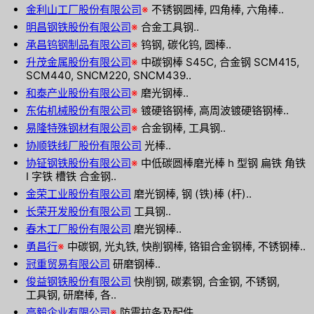
金利山工厂股份有限公司
※
不锈钢圆棒, 四角棒, 六角棒..
明昌钢铁股份有限公司
※
合金工具钢..
承昌钨钢制品有限公司
※
钨钢, 碳化钨, 圆棒..
升茂金属股份有限公司
※
中碳钢棒 S45C, 合金钢 SCM415,
SCM440, SNCM220, SNCM439..
和泰产业股份有限公司
※
磨光钢棒..
东佑机械股份有限公司
※
镀硬铬钢棒, 高周波镀硬铬钢棒..
易隆特殊钢材有限公司
※
合金钢棒, 工具钢..
协顺铁线厂股份有限公司
光棒..
协钲钢铁股份有限公司
※
中低碳圆棒磨光棒 h 型钢 扁铁 角铁
I 字铁 槽铁 合金钢..
金荣工业股份有限公司
磨光钢棒, 钢 (铁)棒 (杆)..
长荣开发股份有限公司
工具钢..
春木工厂股份有限公司
磨光钢棒..
勇昌行
※
中碳钢, 光丸铁, 快削钢棒, 铬钼合金钢棒, 不锈钢棒..
冠重贸易有限公司
研磨钢棒..
俊益钢铁股份有限公司
快削钢, 碳素钢, 合金钢, 不锈钢,
工具钢, 研磨棒, 各..
亮毅企业有限公司
※
防震拉条及配件..