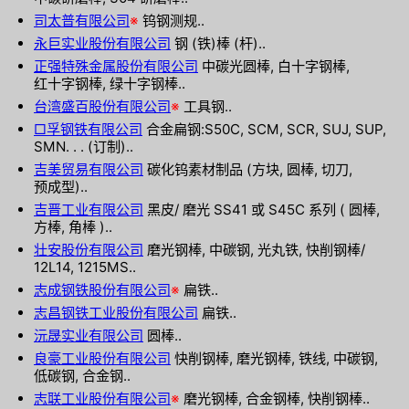
司太普有限公司
※
钨钢测规..
永巨实业股份有限公司
钢 (铁)棒 (杆)..
正强特殊金属股份有限公司
中碳光圆棒, 白十字钢棒,
红十字钢棒, 绿十字钢棒..
台湾盛百股份有限公司
※
工具钢..
□孚钢铁有限公司
合金扁钢:S50C, SCM, SCR, SUJ, SUP,
SMN. . . (订制)..
吉美贸易有限公司
碳化钨素材制品 (方块, 圆棒, 切刀,
预成型)..
吉晋工业有限公司
黑皮/ 磨光 SS41 或 S45C 系列 ( 圆棒,
方棒, 角棒 )..
壮安股份有限公司
磨光钢棒, 中碳钢, 光丸铁, 快削钢棒/
12L14, 1215MS..
志成钢铁股份有限公司
※
扁铁..
志昌钢铁工业股份有限公司
扁铁..
沅晟实业有限公司
圆棒..
良豪工业股份有限公司
快削钢棒, 磨光钢棒, 铁线, 中碳钢,
低碳钢, 合金钢..
志联工业股份有限公司
※
磨光钢棒, 合金钢棒, 快削钢棒..