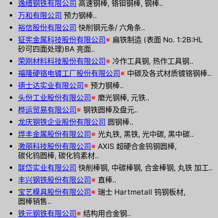
逸缙钢铁有限公司
高速钢棒, 铬钼钢棒, 钢棒..
万和有限公司
预力钢棒..
裕信股份有限公司
快削钢元条/ 六角条..
钲宪金属科技股份有限公司
※
扁铁制造 (表面 No. 1:2B:HL
砂可四面处理)BA 亮面..
荣刚材料科技股份有限公司
※
冷作工具钢, 热作工具钢..
福隆硬铬电镀工厂股份有限公司
※
中碳及各式材质镀铬钢棒..
德士达实业有限公司
※
预力钢棒..
头份工业股份有限公司
※
磨光钢棒, 元铁..
桦运贸易有限公司
※
钢铁圆棒及盘元..
龙庆钢铁企业股份有限公司
圆钢棒..
烨丰金属股份有限公司
※
光丸铁, 黑铁, 光中碳, 黑中碳..
激丽科技股份有限公司
※
AXIS 超硬合金钨钢圆棒,
碳化钨圆棒, 碳化钨素材..
联岱实业有限公司
快削棒钢, 中碳棒钢, 合金棒钢, 丸铁 加工..
丰兴钢铁股份有限公司
※
直棒..
宝艺模具股份有限公司
※
瑞士 Hartmetall 钨钢板材,
圆棒销售..
铁元钢铁有限公司
※
结构用合金钢..