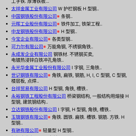
工字铁. 厚薄铁板...
太祥金属工业有限公司
W 护栏钢板 H 型钢..
中国钢铁股份有限公司
※
条钢..
元晖工业股份有限公司
※
铁件加工, 铁架工程..
中龙钢铁股份有限公司
※
H 型钢..
今宝企业有限公司
※
各类型钢..
可力尔有限公司
※
万能角钢, 不绣钢角铁..
永成发企业有限公司
钢铁材. 不锈钢买卖,
电镀热浸锌白铁冲孔角铁..
永光华金属工业股份有限公司
I 字钢, 三角铁..
世记钢铁有限公司
※
角铁, 扁铁, 钢筋, H, I, C 型钢, C 型钢,
楼层板, 点焊..
台祥贸易有限公司
H 型钢, 角铁, 槽铁..
永裕钢铁工程股份有限公司
桥梁钢结构, 一般结构用熔接 H
型钢, 建筑钢结构..
立达钢铁股份有限公司
I 字钢, H 型钢, 角铁, 槽铁..
玉锦钢铁有限公司
※
角铁. 圆铁. 扁铁. 槽铁. 钢筋. 方铁. H
型钢..
有驰有限公司
※
轻量型 H 型钢..