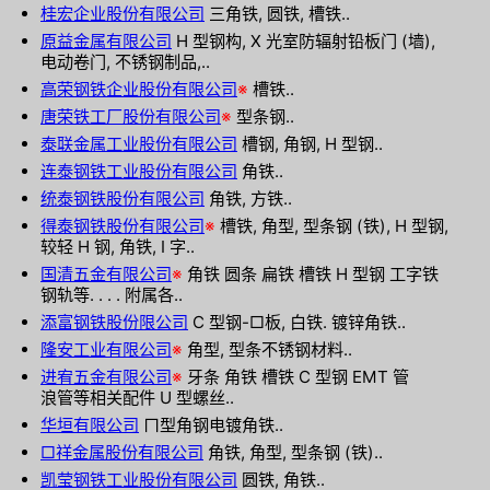
桂宏企业股份有限公司
三角铁, 圆铁, 槽铁..
原益金属有限公司
H 型钢构, X 光室防辐射铅板门 (墙),
电动卷门, 不锈钢制品,..
高荣钢铁企业股份有限公司
※
槽铁..
唐荣铁工厂股份有限公司
※
型条钢..
泰联金属工业股份有限公司
槽钢, 角钢, H 型钢..
连泰钢铁工业股份有限公司
角铁..
统泰钢铁股份有限公司
角铁, 方铁..
得泰钢铁股份有限公司
※
槽铁, 角型, 型条钢 (铁), H 型钢,
较轻 H 钢, 角铁, I 字..
国清五金有限公司
※
角铁 圆条 扁铁 槽铁 H 型钢 工字铁
钢轨等. . . . 附属各..
添富钢铁股份限公司
C 型钢-□板, 白铁. 镀锌角铁..
隆安工业有限公司
※
角型, 型条不锈钢材料..
进宥五金有限公司
※
牙条 角铁 槽铁 C 型钢 EMT 管
浪管等相关配件 U 型螺丝..
华垣有限公司
ㄇ型角钢电镀角铁..
□祥金属股份有限公司
角铁, 角型, 型条钢 (铁)..
凯莹钢铁工业股份有限公司
圆铁, 角铁..