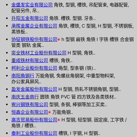
金盛发实业有限公司
角铁, 型钢, 槽铁, 吊配管束, 电器配管,
配管另件, 吊..
升阳五金有限公司
角铁. 槽铁. 型钢. 牙条..
承晖金属企业有限公司
角铁, 槽铁, C 型钢, H 型钢, 不锈钢板,
黑铁板..
协钲钢铁股份有限公司
※
h 型钢 扁铁 角铁 I 字铁 槽铁 合金钢
管类 钢轨 金属..
奕全铁材工业股份有限公司
H 型钢, 角铁..
重成铁材有限公司
槽铁, 角铁..
柯利企业股份有限公司
角型, 型条钢 (铁)..
南阳角钢行
万能角钢, 免螺丝角钢架, 中重型物料架,
办公家具屏风..
盈发金属股份有限公司
H 型钢, 热轧不锈钢角钢, 型钢..
南庆五金商行
圆铁 角铁 PVC 管 四方铁及各类铁材..
宥兴钢铁有限公司
型钢, 条钢, 棒钢等加工买卖..
恒鑫企业有限公司
※
万能角钢..
高吉贸易股份有限公司
※
H 型钢, 轻型钢. 固定座, 工字铁 /
角铁 / 槽铁..
泰利工业股份有限公司
槽铁, I 字钢, H 型钢..