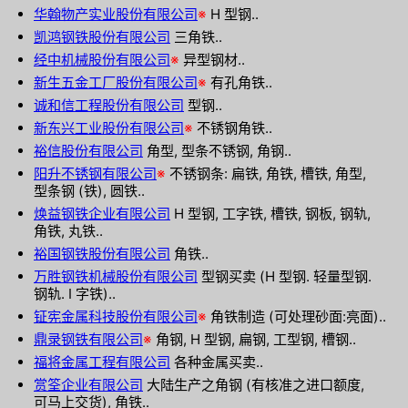
华翰物产实业股份有限公司
※
H 型钢..
凯鸿钢铁股份有限公司
三角铁..
经中机械股份有限公司
※
异型钢材..
新生五金工厂股份有限公司
※
有孔角铁..
诚和信工程股份有限公司
型钢..
新东兴工业股份有限公司
※
不锈钢角铁..
裕信股份有限公司
角型, 型条不锈钢, 角钢..
阳升不锈钢有限公司
※
不锈钢条: 扁铁, 角铁, 槽铁, 角型,
型条钢 (铁), 圆铁..
焕益钢铁企业有限公司
H 型钢, 工字铁, 槽铁, 钢板, 钢轨,
角铁, 丸铁..
裕国钢铁股份有限公司
角铁..
万胜钢铁机械股份有限公司
型钢买卖 (H 型钢. 轻量型钢.
钢轨. I 字铁)..
钲宪金属科技股份有限公司
※
角铁制造 (可处理砂面:亮面)..
鼎录钢铁有限公司
※
角钢, H 型钢, 扁钢, 工型钢, 槽钢..
福将金属工程有限公司
各种金属买卖..
赏筌企业有限公司
大陆生产之角钢 (有核准之进口额度,
可马上交货), 角铁..