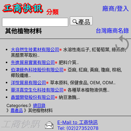
廠商/登入
分類
台灣廠商名錄
其他植物材料
↺
大自然生技素材有限公司
※
水溶性南瓜子, 紅葡萄葉, 綠燕麥,
黑醋栗萃取粉..
先進貿易實業有限公司
※
肥料介質..
伯津綠色科技股份有限公司
※
亞麻, 紅麻, 黃麻, 瓊麻, 棕梠,
椰殼纖維..
洋悅貿易有限公司
※
草本原料, 保健食品, OEM, ODM..
華洋真空生化科技有限公司
※
各種草本植物液供應..
鑫盟開發股份有限公司
※
納豆激酶,..
Categories:》
總目錄
》
農產品
》其他植物材料
E-Mail to 工商快訊
Tel: (02)27352078