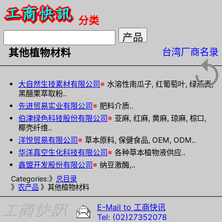
分类
台湾厂商名录
其他植物材料
↺
大自然生技素材有限公司
※
水溶性南瓜子, 红葡萄叶, 绿燕麦,
黑醋栗萃取粉..
先进贸易实业有限公司
※
肥料介质..
伯津绿色科技股份有限公司
※
亚麻, 红麻, 黄麻, 琼麻, 棕□,
椰壳纤维..
洋悦贸易有限公司
※
草本原料, 保健食品, OEM, ODM..
华洋真空生化科技有限公司
※
各种草本植物液供应..
鑫盟开发股份有限公司
※
纳豆激酶,..
Categories:》
总目录
》
农产品
》其他植物材料
E-Mail to 工商快讯
Tel: (02)27352078