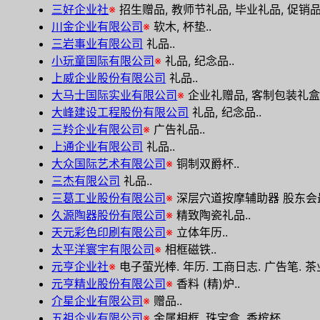
三好企业社
※
招生赠品, 教师节礼品, 毕业礼品, 促销品, 
川金企业有限公司
※
软木, 杯垫..
三岩事业有限公司
礼品..
小玩童国际有限公司
※
礼品, 纪念品..
上威企业股份有限公司
礼品..
大马士国际实业有限公司
※
企业礼赠品, 客制包装礼盒.
大峰建设工程股份有限公司
礼品, 纪念品..
三羚企业有限公司
※
广告礼品..
上通企业有限公司
礼品..
大众国际艺术有限公司
※
铜制双爵杯..
三杰有限公司
礼品..
三葛工业股份有限公司
※
深层穴道按摩辅助器 股东会最
久源陶器股份有限公司
※
精致陶瓷礼品..
天元彩色印刷有限公司
※
立体年历..
太平洋寰宇有限公司
※
相框磁铁..
元亨企业社
※
电子萤光棒. 年历. 工商日志. 广告笔. 茶业
元亨精业股份有限公司
※
香料 (精)炉..
介星企业有限公司
※
赠品..
五祖企业有限公司
※
金属相框, 珠宝盒, 香槟杯..