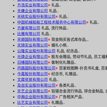
方浩实业有限公司
※
礼品..
天庸企业有限公司
礼品..
天统实业股份有限公司
※
礼品..
中国机械船舶工程技术服务中心有限公司
※
礼品..
方崴有限公司
礼品, 流行饰品..
比雅有限公司
礼品..
天顺国际有限公司
※
现金购买各式库存品,..
天琦实业有限公司
※
婚礼小熊..
公隆实业股份有限公司
礼品, 纪念品..
元焕企业有限公司
※
股东会赠品, 劳动节礼品, 员工福利
日椿国际有限公司
※
客制化礼赠品..
丹路国际股份有限公司
※
百家姓图腾-扑克书礼盒, 百家
今嘉股份有限公司
※
纪念币, 礼赠品..
文霖贸易有限公司
礼品..
及迩实业股份有限公司
※
各类礼品..
天艺企业有限公司
※
铅锡合金流行饰品, 锌合金制品, 金
中瀚企业股份有限公司
※
广告相关产品..
比艺实业有限公司
※
礼赠品..