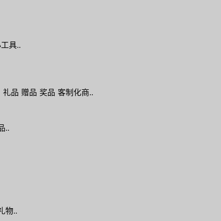
工具..
礼品 赠品 奖品 客制化商..
..
礼物..