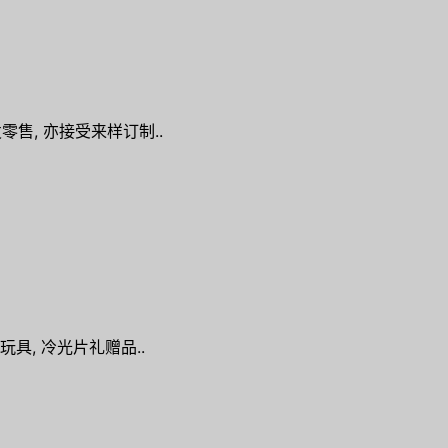
发零售, 亦接受来样订制..
具, 冷光片礼赠品..