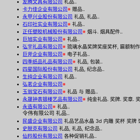
友腾文具有限公司
礼品..
卡力佳企业有限公司
※
赠品..
永甲兴业股份有限公司
礼品, 礼品..
石印社实业有限公司
※
礼品..
正任塑胶机械股份有限公司
※
烟斗. 烟具配件..
巨旭实业有限公司
※
礼品..
弘宇礼品有限公司
※
琉璃水晶奖牌奖座奖杯, 匾额制作,
巨斧企业有限公司
※
电子礼品..
四季纸品礼品有限公司
※
礼品, 包装..
四星国际股份有限公司
礼品, 纪念品..
生纯企业有限公司
礼品..
弘茗企业有限公司
※
玉翁宝石有限公司
※
礼品 与 赠品..
永晟钟表银楼艺品有限公司
※
纯金礼品. 奖牌. 奖章. 奖
永造有限公司
※
礼品..
令伟有限公司 礼品..
民盛企业有限公司
礼品艺品水晶 3d 内雕 奖杯 奖牌 饰
史脱克有限公司
礼品, 礼品, 纪念品..
仙羚股份有限公司
各种促销礼品..