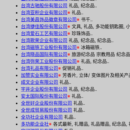
台湾古驰股份有限公司
礼品, 纪念品..
台湾亚积企业有限公司
※
礼品..
台湾美昌饰品徽章有限公司
※
书千..
台湾捷佳股份有限公司
※
文具, 礼品, 多功能钥匙圈, 小
台湾爱石工艺有限公司
※
珍珠饰品..
台湾歌荣企业有限公司
礼品, 纪念品, 纪念品..
台湾磁铁工业股份有限公司
※
冰箱磁铁..
台湾晓品国际有限公司
※
旅游纪念品 宗教用品 纪念品 
台湾弥荣工业股份有限公司
※
礼品, 纪念品..
台湾礼品有限公司
※
促销礼品..
加赞实业有限公司
※
芳香片, 立体/ 变体图片及相关产品
成文企业有限公司
礼品..
宇井企业股份有限公司
礼品, 纪念品..
安太国际股份有限公司
※
礼品..
全世好企业股份有限公司
礼品..
全世成贸易股份有限公司
礼品..
全功社企业有限公司
礼品..
多功能企业社
※
各式最新, 礼赠品, 礼品赠品, 纪念品, 