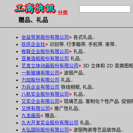
分类
赠品、礼品
全益贸易股份有限公司
※
各式礼品..
玖庆企业社
※
识别带. 行李箱带. 手机带. 束带..
攸联企业股份有限公司
※
礼品..
亚美造船股份有限公司
礼品..
艺发立体动画股份有限公司
※
3D 立体和 2D 变换图
一新玻璃有限公司
※
波丽产品..
力加股份有限公司
礼品..
力兵企业有限公司
铁线相框, 礼品..
八航实业股份有限公司
※
礼品..
又实企业有限公司
※
琉璃艺品. 客制化个性产品. 促销赠
又烨有限公司
※
推广性礼品..
九龙画苑
※
赠品..
久大开发实业股份有限公司
礼品..
大弘国际股份有限公司
※
波丽陶瓷等艺品装饰品..