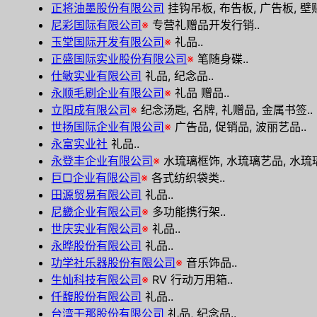
正将油墨股份有限公司
挂钩吊板, 布告板, 广告板, 壁
尼彩国际有限公司
※
专营礼赠品开发行销..
玉堂国际开发有限公司
※
礼品..
正盛国际实业股份有限公司
※
笔随身碟..
仕敏实业有限公司
礼品, 纪念品..
永顺毛刷企业有限公司
※
礼品 赠品..
立阳成有限公司
※
纪念汤匙, 名牌, 礼赠品, 金属书签..
世扬国际企业有限公司
※
广告品, 促销品, 波丽艺品..
永富实业社
礼品..
永登丰企业有限公司
※
水琉璃框饰, 水琉璃艺品, 水琉璃, 公
巨□企业有限公司
※
各式纺织袋类..
田源贸易有限公司
礼品..
尼畿企业有限公司
※
多功能携行架..
世庆实业有限公司
※
礼品..
永晔股份有限公司
礼品..
功学社乐器股份有限公司
※
音乐饰品..
生灿科技有限公司
※
RV 行动万用箱..
仟馥股份有限公司
礼品..
台湾干那股份有限公司
礼品, 纪念品..