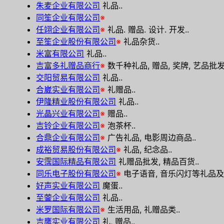
朱麦企业有限公司
礼品..
同笙企业有限公司
※
任翊企业有限公司
※
礼品. 赠品. 设计. 开发..
至笙企业股份有限公司
※
礼品杂货..
米富有限公司
礼品..
吉富多礼赠品商行
※
数千种礼品, 赠品, 奖牌, 艺品批
交阳贸易有限公司
礼品..
合崴实业有限公司
※
礼赠品..
伊隆精业股份有限公司
礼品..
光晶兴业有限公司
※
赠品..
吉铃企业有限公司
※
泡茶杯..
合鼎企业有限公司
※
广告礼品, 电影周边商品..
成裕贸易股份有限公司
※
礼品, 纪念品..
安霈国际精品有限公司
礼赠品批发, 精品百货..
同乐电子股份有限公司
※
电子语音, 音乐闪灯等礼品及玩
好声实业有限公司
魔蛋..
至蓥企业有限公司
礼品..
米罗国际有限公司
※
生活用品, 礼赠品类..
吉鹰实业有限公司
礼, 赠品..