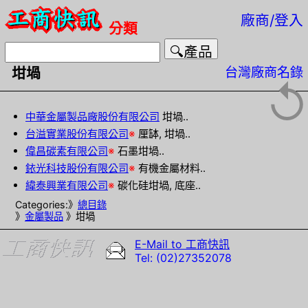
廠商/登入
分類
台灣廠商名錄
坩堝
↺
中華金屬製品廠股份有限公司
坩堝..
台溢實業股份有限公司
※
厘缽, 坩堝..
偉昌碳素有限公司
※
石墨坩堝..
銥光科技股份有限公司
※
有機金屬材料..
緯泰興業有限公司
※
碳化硅坩堝, 底座..
Categories:》
總目錄
》
金屬製品
》坩堝
E-Mail to 工商快訊
Tel: (02)27352078