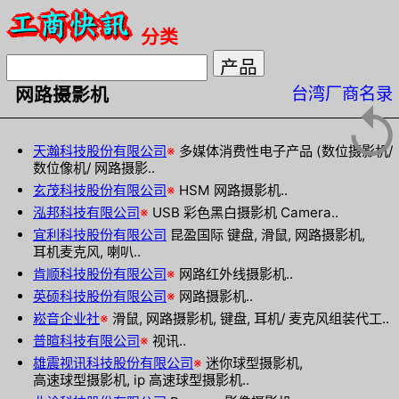
分类
台湾厂商名录
网路摄影机
↺
天瀚科技股份有限公司
※
多媒体消费性电子产品 (数位摄影机/
数位像机/ 网路摄影..
玄茂科技股份有限公司
※
HSM 网路摄影机..
泓邦科技有限公司
※
USB 彩色黑白摄影机 Camera..
宜利科技股份有限公司
昆盈国际 键盘, 滑鼠, 网路摄影机,
耳机麦克风, 喇叭..
肯顺科技股份有限公司
※
网路红外线摄影机..
英硕科技股份有限公司
※
网路摄影机..
崧音企业社
※
滑鼠, 网路摄影机, 键盘, 耳机/ 麦克风组装代工..
普暄科技有限公司
※
视讯..
雄震视讯科技股份有限公司
※
迷你球型摄影机,
高速球型摄影机, ip 高速球型摄影机..