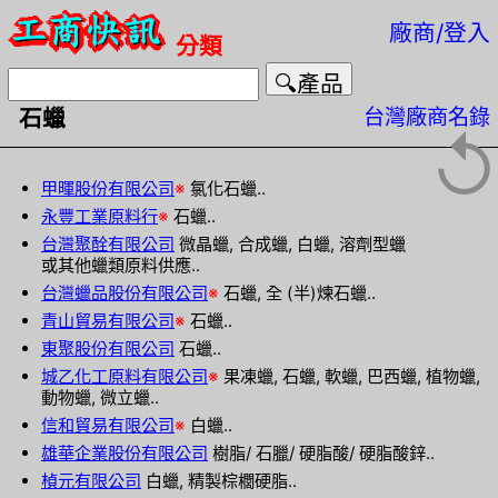
廠商/登入
分類
台灣廠商名錄
石蠟
↺
甲暉股份有限公司
※
氯化石蠟..
永豐工業原料行
※
石蠟..
台灣聚酫有限公司
微晶蠟, 合成蠟, 白蠟, 溶劑型蠟
或其他蠟類原料供應..
台灣蠟品股份有限公司
※
石蠟, 全 (半)煉石蠟..
青山貿易有限公司
※
石蠟..
東聚股份有限公司
石蠟..
城乙化工原料有限公司
※
果凍蠟, 石蠟, 軟蠟, 巴西蠟, 植物蠟,
動物蠟, 微立蠟..
信和貿易有限公司
※
白蠟..
雄華企業股份有限公司
樹脂/ 石臘/ 硬脂酸/ 硬脂酸鋅..
楨元有限公司
白蠟, 精製棕櫚硬脂..