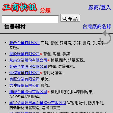
廠商/登入
分類
台灣廠商名錄
鎮暴器材
↺
聯燕企業有限公司
口哨, 警棍, 雙鏈銬, 手銬, 腳銬, 手指銬,
長鏈..
世欣欣業有限公司
※
警棍, 甩棍, 手銬..
永淼企業股份有限公司
※
鎮暴盾牌, 鎮暴頭盔..
光研企業股份有限公司
防彈, 防爆器材..
仲傑實業有限公司
※
警用防護盔..
良匠企業有限公司
手銬..
志伸股份有限公司
頭盔..
峰峻企業股份有限公司
※
機動阻絕蛇腹型刺網尾車,
品字型鎮暴阻絕車..
國富洽國際貿易企業股份有限公司
軍警用配件, 防彈系列,
防衛器材研發製造, 進出口貿易..