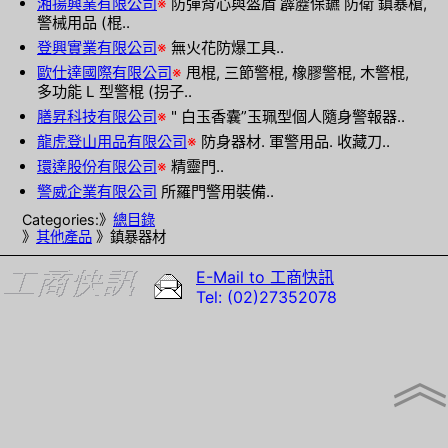
湘揚興業有限公司
※
防彈背心與盔盾 霹靂保鑣 防衛 鎮暴槍,
警械用品 (棍..
登興實業有限公司
※
無火花防爆工具..
歐仕達國際有限公司
※
甩棍, 三節警棍, 橡膠警棍, 木警棍,
多功能 L 型警棍 (拐子..
膳昇科技有限公司
※
" 白玉香囊”玉珮型個人隨身警報器..
龍虎登山用品有限公司
※
防身器材. 軍警用品. 收藏刀..
環達股份有限公司
※
精靈門..
警威企業有限公司
所羅門警用裝備..
Categories:》
總目錄
》
其他產品
》鎮暴器材
E-Mail to 工商快訊
Tel: (02)27352078
︽