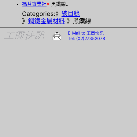
福益實業社
※
黑鐵線..
Categories:》
總目錄
》
鋼鐵金屬材料
》黑鐵線
E-Mail to 工商快訊
Tel: (02)27352078