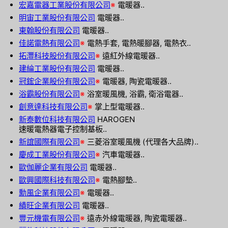
宏嘉電器工業股份有限公司
※
電暖器..
明宙工業股份有限公司
電暖器..
東翰股份有限公司
電暖器..
佳諾電熱有限公司
※
電熱手套, 電熱暖腳器, 電熱衣..
拓灃科技股份有限公司
※
遠紅外線電暖器..
建綸工業股份有限公司
電暖器..
冠鋐企業股份有限公司
※
電暖器, 陶瓷電暖器..
浴霸股份有限公司
※
浴室暖風機, 浴霸, 衛浴電器..
創意達科技有限公司
※
掌上型電暖器..
新泰數位科技有限公司
HAROGEN
速暖電熱器電子控制基板..
新誼國際有限公司
※
三菱浴室暖風機 (代理各大品牌)..
慶成工業股份有限公司
※
汽車電暖器..
歐伽麗企業有限公司
電暖器..
歐興國際科技有限公司
※
電熱腳墊..
勳風企業有限公司
※
電暖器..
績旺企業有限公司
電暖器..
豐元機電有限公司
※
遠赤外線電暖器, 陶瓷電暖器..