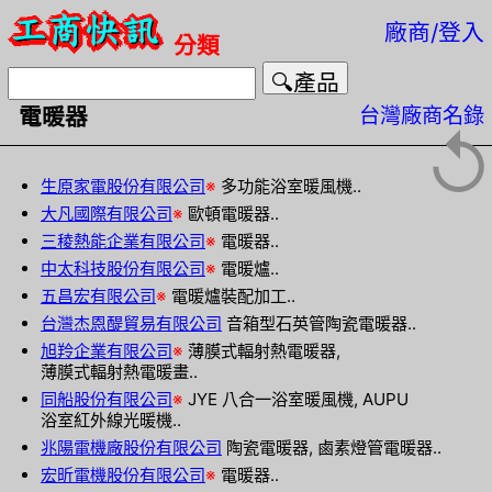
廠商/登入
分類
台灣廠商名錄
電暖器
↺
生原家電股份有限公司
※
多功能浴室暖風機..
大凡國際有限公司
※
歐頓電暖器..
三稜熱能企業有限公司
※
電暖器..
中太科技股份有限公司
※
電暖爐..
五昌宏有限公司
※
電暖爐裝配加工..
台灣杰恩醍貿易有限公司
音箱型石英管陶瓷電暖器..
旭羚企業有限公司
※
薄膜式輻射熱電暖器,
薄膜式輻射熱電暖畫..
同船股份有限公司
※
JYE 八合一浴室暖風機, AUPU
浴室紅外線光暖機..
兆陽電機廠股份有限公司
陶瓷電暖器, 鹵素燈管電暖器..
宏昕電機股份有限公司
※
電暖器..