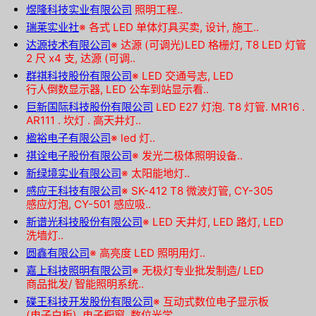
煜隆科技实业有限公司
照明工程..
瑞莱实业社
※
各式 LED 单体灯具买卖, 设计, 施工..
达源技术有限公司
※
达源 (可调光)LED 格栅灯, T8 LED 灯管
2 尺 x4 支, 达源 (可调..
群祺科技股份有限公司
※
LED 交通号志, LED
行人倒数显示器, LED 公车到站显示看..
巨新国际科技股份有限公司
LED E27 灯泡. T8 灯管. MR16 .
AR111 . 坎灯 . 高天井灯..
楹裕电子有限公司
※
led 灯..
祺诠电子股份有限公司
※
发光二极体照明设备..
新绿境实业有限公司
※
太阳能地灯..
感应王科技有限公司
※
SK-412 T8 微波灯管, CY-305
感应灯泡, CY-501 感应吸..
新谱光科技股份有限公司
※
LED 天井灯, LED 路灯, LED
洗墙灯..
圆鑫有限公司
※
高亮度 LED 照明用灯..
嘉上科技照明有限公司
※
无极灯专业批发制造/ LED
商品批发/ 智能照明系统..
碟王科技开发股份有限公司
※
互动式数位电子显示板
(电子白板), 电子橱窗, 数位光学..