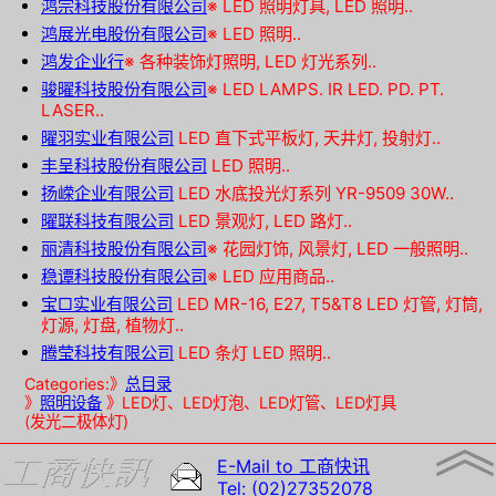
鸿宗科技股份有限公司
※
LED 照明灯具, LED 照明..
鸿展光电股份有限公司
※
LED 照明..
鸿发企业行
※
各种装饰灯照明, LED 灯光系列..
骏曜科技股份有限公司
※
LED LAMPS. IR LED. PD. PT.
LASER..
曜羽实业有限公司
LED 直下式平板灯, 天井灯, 投射灯..
丰呈科技股份有限公司
LED 照明..
扬嵘企业有限公司
LED 水底投光灯系列 YR-9509 30W..
曜联科技有限公司
LED 景观灯, LED 路灯..
丽清科技股份有限公司
※
花园灯饰, 风景灯, LED 一般照明..
稳谭科技股份有限公司
※
LED 应用商品..
宝□实业有限公司
LED MR-16, E27, T5&T8 LED 灯管, 灯筒,
灯源, 灯盘, 植物灯..
腾莹科技有限公司
LED 条灯 LED 照明..
Categories:》
总目录
》
照明设备
》LED灯、LED灯泡、LED灯管、LED灯具
︽
(发光二极体灯)
E-Mail to 工商快讯
Tel: (02)27352078