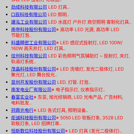
劲成科技有限公司
LED 灯具..
□辰科技有限公司
LED 照明..
建泓工业有限公司
LED 水底灯 户外灯 商空照明 客制化灯具..
南帝科技股份有限公司
※
高功率 LED 光源, 高功率 LED
节能灯泡..
科盛精密工业有限公司
※
LED 感应式投射灯, LED 100W/
160W 高天井灯, LED 灯具..
炫创科技有限公司
LED 彩色照明气氛辅助灯 ~ 投射灯, 夹灯,
轨道灯系统..
茂晶科技股份有限公司
※
LED 洗墙灯, 发光二极体灯, LED
聚光灯, LED 舞台投光..
昱创开发股份有限公司
LED. 灯管. 灯泡..
南发电业厂有限公司
※
电子指示灯, 仪表指示灯..
春富实业社
※
东亚, 旭光经销商, LED 光电产品, 广告材料,
电料批发..
冠鼎光电行
※
LED 各式灯具, 照明设备..
炬诚科技股份有限公司
※
5050 LED 软板灯条, 3528 LED
软板灯条, LED 招牌灯串..
恒新数位科技股份有限公司
※
LED 灯具 (发光二极体灯)..