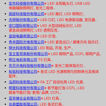
宏杰科技股份有限公司
※
LED 太阳能头灯, USB LED
电脑辅助照明灯, 发光二极体..
辰绽科技股份有限公司
※
LED 路灯, LED 照明灯..
志烨股份有限公司
※
LED □灯, LED 电源驱动器, 变压器..
宏□国际有限公司
※
LED 大型动线标示灯, LED
紧急自动照明灯, LED 透明压克..
呈勋电器有限公司
※
LED 灯泡..
秀丰国际光电有限公司
※
LED 紧急出口 / 避难方向 指示灯..
明大科技有限公司
LED 制品, 开发, 生产..
亚立笙贸易股份有限公司
※
LED 照明产品, CCFL 照明产品..
明立电机有限公司
T5 灯具..
东贝光电科技股份有限公司
※
发光二极体指示灯..
松佑科技有限公司
※
各式 LED 光源照明与控制单元及相关
配件..
泓邦科技有限公司
※
FA 工厂自动化用 LED 光源..
明里科技股份有限公司
※
新节能灯泡 CCFL, LED
超省节能灯泡/ 家用/ 品牌, CCFL..
亚克捷企业有限公司
※
LED 灯具..
长奇塑胶有限公司-
LED 各式灯具..