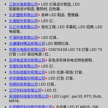
三协光电有限公司
※
LED 灯具设计制造, LED
铝基板设计制造, 散热材, 白色基..
久伦塑胶有限公司
※
各种 LED 制品 . 警报器..
久维股份有限公司
※
LED 灯..
久亿光电有限公司
※
亮化工程, LED 字幕机, LED 招牌, LED
电视墙..
千濠科技有限公司
※
LED 灯具..
大谦建材精品有限公司
LED 照明灯具..
中原光电股份有限公司
※
CNS15438 LED T8 灯管 LED T5
灯管 / LED 驱动电源 / 红..
互祥电话资讯有限公司
※
彩色多形体充电式特色照明..
文程科技有限公司
※
LED 灯..
升华科技股份有限公司
※
LED 光源-球泡/ 灯管..
中华敦睦股份有限公司
※
LED 灯泡. 灯管..
中颀科技有限公司
LED 灯具..
立可市科技有限公司
※
LED 灯..
禾旭能科技股份有限公司
※
LED Light : par30, R111, Bulb,
MR16..
弘邦精密科技股份有限公司
※
大功率 LED 灯 MR16 -3W.