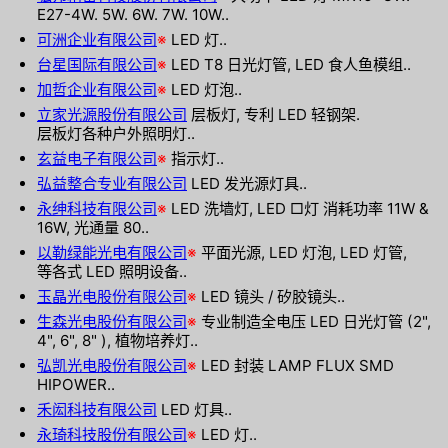
E27-4W. 5W. 6W. 7W. 10W..
可洲企业有限公司
※
LED 灯..
台星国际有限公司
※
LED T8 日光灯管, LED 食人鱼模组..
加哲企业有限公司
※
LED 灯泡..
立家光源股份有限公司
层板灯, 专利 LED 轻钢架.
层板灯各种户外照明灯..
玄益电子有限公司
※
指示灯..
弘益整合专业有限公司
LED 发光源灯具..
永绅科技有限公司
※
LED 洗墙灯, LED □灯 消耗功率 11W &
16W, 光通量 80..
以勒绿能光电有限公司
※
平面光源, LED 灯泡, LED 灯管,
等各式 LED 照明设备..
玉晶光电股份有限公司
※
LED 镜头 / 矽胶镜头..
生森光电股份有限公司
※
专业制造全电压 LED 日光灯管 (2",
4", 6", 8" ), 植物培养灯..
弘凯光电股份有限公司
※
LED 封装 LAMP FLUX SMD
HIPOWER..
禾闳科技有限公司
LED 灯具..
永琦科技股份有限公司
※
LED 灯..