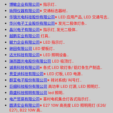
博敏企业有限公司
※
指示灯..
咏翔仪器有限公司
※
交通标志器材..
华锦光电科技股份有限公司
※
LED 应用产品, LED 交通号志..
华兴电子工业股份有限公司
※
发光二极体灯条..
晶兴电子有限公司
※
指示灯, 发光二极体..
越鹏实业有限公司
灯具..
毓力企业有限公司
※
LED 指示灯..
驰田有限公司
LED 壁板灯..
达光科技有限公司
※
LED 照明设备..
瑞而圆光电股份有限公司
LED 吸顶灯..
诚易科技有限公司
※
各式 LED 软灯条/ 铝灯条生产制造..
意亚迪科技有限公司
※
LED 灯板, LED 电源..
群亚电子股份有限公司
※
排对系统/ 叫号灯..
巨细科技股份有限公司
高功率 LED 灯源, LED 照明灯..
鼎盛科技照明有限公司
led 照明..
电产贸易有限公司
※
喜村电机集合灯各式指示灯..
圆清实业有限公司
※
E27 10W 高亮度 LED 照明用灯 (E26/
E27), B22 10W 高..