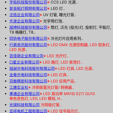
宇佑科技股份有限公司
※
CCS LED 光源..
安良船灯照明有限公司
※
LED 灯..
泛佶企业有限公司
※
UV 灯管, 曝光灯管..
光波企业有限公司
※
光学用灯泡..
旭坤科技股份有限公司
※
筒灯, 泛光 (投光)灯, 投射灯, 平板灯,
T8 格栅灯, T8..
同协电子股份有限公司
※
冷光灯片应用系列..
行易资讯股份有限公司
※ LED DMX 光源控制器, LED 铝条灯,
LED 光源..
百佳丽企业有限公司
※
LED 光疗灯..
□星企业有限公司
※
LED 路灯, LED 家用灯..
旭昶光电科技股份有限公司
※
LED 灯具, LED 光源..
全泰光电科技有限公司
※
LED 灯具..
羽泰精密科技有限公司
※
LED 应用产品..
江唐实业社
※
冷阴极萤光灯管/ 转换器..
聿通企业有限公司
※
LED 高功率 MR16/ E27/ GU10
单色变色灯, LED, LED 模组, H..
光球科技有限公司
冷阴极灯管..
吉祥电机工程有限公司
※
LED 信号指示灯..