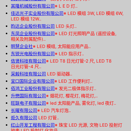
其隆机械股份有限公司
※
L E D 灯..
佳达光子实业股份有限公司
※
LED 模组 3W, LED 模组 6W,
LED 模组 12W..
昀达企业股份有限公司
LED 头灯..
东凤企业股份有限公司
※
LED 灯光照明产品 (遥控设备,
相关及附属配件)..
明慧企业社
※
LED 模组, 太阳能应用产品..
东锐光电股份有限公司
※
LED 指示灯..
佶贤科技有限公司
※
LED T8 日光灯管-2 尺, LED T8
日光灯管-4 尺..
采毅科技有限公司
LED 驱动器..
宜□国际企业有限公司
※
LED 工作便利灯..
佰鸿工业股份有限公司
※
发光二极体指示灯..
升懋国际有限公司
※
烟花灯, 樱花灯, 梅花灯,..
旺联电子有限公司
※
led 太阳能产品, 雾化灯, led 夜灯..
长曜有限公司
※
LED 汽车灯泡..
炬久有限公司
LED 灯管..
红山开发工程有限公司
※
珠宝 LED 光源, 文物 LED 投射灯
钟表 LED 投射灯 化妆品..