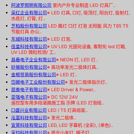
阿波罗照明有限公司
室内户外专业制造 LED 灯具厂..
采红企业有限公司
※
LED 灯具, □灯, 吸顶灯, 阳台灯, 投射灯,
水底灯, 灯管, 灯..
芝柏股份有限公司
LED 路灯 □灯 灯泡 太阳能 风力 T85 T5
节能灯具 办公..
东城科技有限公司
※
LED 灯泡..
佳皇科技有限公司
※
UV LED 光固化设备, 客制化 led 灯箱,
UV LED 微粒检测/ 工..
昌春电子企业有限公司
※
NEON 灯, LED 灯..
矽展股份有限公司
※
高功率发光二极体灯具..
金根贸易股份有限公司
※
LED 灯..
岱娜电子工业股份有限公司
※
发光二极体指示灯..
昆泰电子有限公司
※
LED Driver & Power..
亚强电子有限公司
※
DC 12V/ 24V
遥控型车用多段道路施工指 示牌 (LED 灯泡组..
□盛兴业有限公司
LED / T5 灯具组装..
泓富科技有限公司
※
发光二极体..
宜景科技有限公司
LED, LED 字幕机 (全彩), (单色)..
采钧科技有限公司
※
夜光小夹灯, 帽子灯..