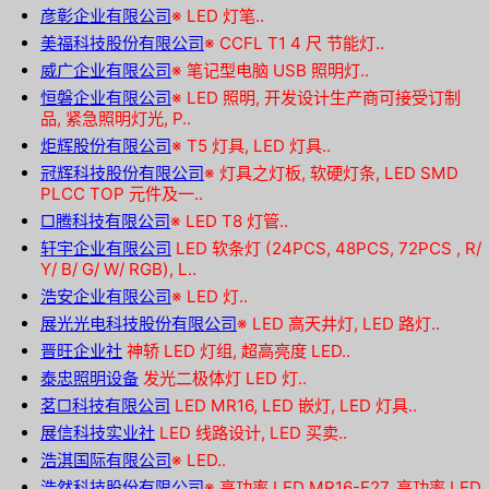
彦彰企业有限公司
※
LED 灯笔..
美福科技股份有限公司
※
CCFL T1 4 尺 节能灯..
威广企业有限公司
※
笔记型电脑 USB 照明灯..
恒磐企业有限公司
※
LED 照明, 开发设计生产商可接受订制
品, 紧急照明灯光, P..
炬辉股份有限公司
※
T5 灯具, LED 灯具..
冠辉科技股份有限公司
※
灯具之灯板, 软硬灯条, LED SMD
PLCC TOP 元件及一..
□腾科技有限公司
※
LED T8 灯管..
轩宇企业有限公司
LED 软条灯 (24PCS, 48PCS, 72PCS , R/
Y/ B/ G/ W/ RGB), L..
浩安企业有限公司
※
LED 灯..
展光光电科技股份有限公司
※
LED 高天井灯, LED 路灯..
晋旺企业社
神轿 LED 灯组, 超高亮度 LED..
泰忠照明设备
发光二极体灯 LED 灯..
茗□科技有限公司
LED MR16, LED 嵌灯, LED 灯具..
展信科技实业社
LED 线路设计, LED 买卖..
浩淇国际有限公司
※
LED..
浩然科技股份有限公司
※
高功率 LED MR16-E27, 高功率 LED