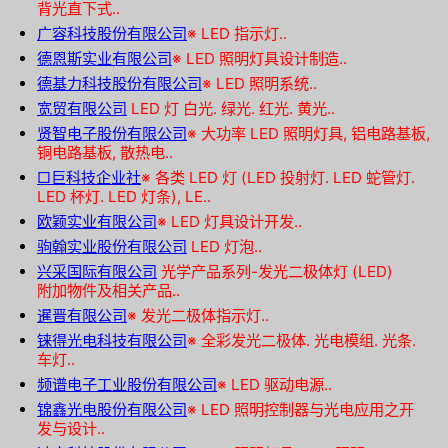
背光直下式..
广容科技股份有限公司
※
LED 指示灯..
德恩斯实业有限公司
※
LED 照明灯具设计制造..
德基力科技股份有限公司
※
LED 照明系统..
宽贸有限公司
LED 灯 白光. 绿光. 红光. 黄光..
贤智电子股份有限公司
※
大功率 LED 照明灯具, 铝电路基板,
铜电路基板, 散热电..
□巨科技企业社
※
各类 LED 灯 (LED 投射灯. LED 蛇管灯.
LED 杯灯. LED 灯条), LE..
欧颖实业有限公司
※
LED 灯具设计开发..
驹翰实业股份有限公司
LED 灯泡..
兴采国际有限公司
光学产品系列-发光二极体灯 (LED)
附加物件及相关产品..
暹晋有限公司
※
发光二极体指示灯..
铼得光电科技有限公司
※
全彩发光二极体. 光电模组. 光条.
车灯..
频谱电子工业股份有限公司
※
LED 驱动电源..
锦鑫光电股份有限公司
※
LED 照明控制器与光电应用之开
发与设计..