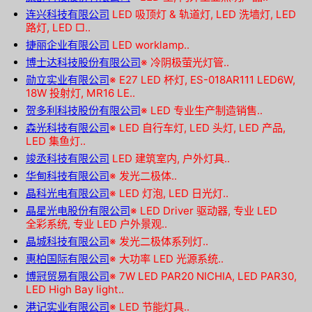
连兴科技有限公司
LED 吸顶灯 & 轨道灯, LED 洗墙灯, LED
路灯, LED □..
捷丽企业有限公司
LED worklamp..
博士达科技股份有限公司
※
冷阴极萤光灯管..
勋立实业有限公司
※
E27 LED 杯灯, ES-018AR111 LED6W,
18W 投射灯, MR16 LE..
贺多利科技股份有限公司
※
LED 专业生产制造销售..
森光科技有限公司
※
LED 自行车灯, LED 头灯, LED 产品,
LED 集鱼灯..
竣丞科技有限公司
LED 建筑室内, 户外灯具..
华甸科技有限公司
※
发光二极体..
晶科光电有限公司
※
LED 灯泡, LED 日光灯..
晶星光电股份有限公司
※
LED Driver 驱动器, 专业 LED
全彩系统, 专业 LED 户外景观..
晶城科技有限公司
※
发光二极体系列灯..
惠柏国际有限公司
※
大功率 LED 光源系统..
博冠贸易有限公司
※
7W LED PAR20 NICHIA, LED PAR30,
LED High Bay light..
港记实业有限公司
※
LED 节能灯具..