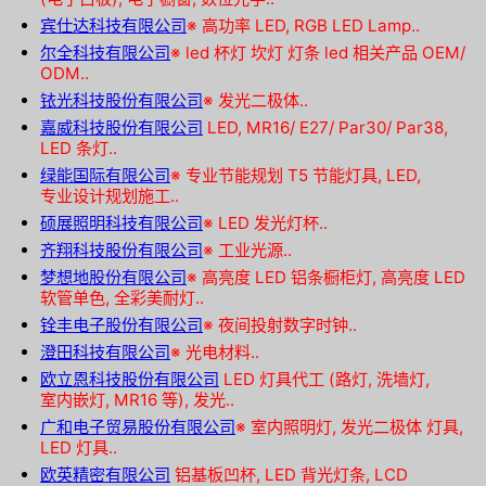
宾仕达科技有限公司
※
高功率 LED, RGB LED Lamp..
尔全科技有限公司
※
led 杯灯 坎灯 灯条 led 相关产品 OEM/
ODM..
铱光科技股份有限公司
※
发光二极体..
嘉威科技股份有限公司
LED, MR16/ E27/ Par30/ Par38,
LED 条灯..
绿能国际有限公司
※
专业节能规划 T5 节能灯具, LED,
专业设计规划施工..
硕展照明科技有限公司
※
LED 发光灯杯..
齐翔科技股份有限公司
※
工业光源..
梦想地股份有限公司
※
高亮度 LED 铝条橱柜灯, 高亮度 LED
软管单色, 全彩美耐灯..
铨丰电子股份有限公司
※
夜间投射数字时钟..
澄田科技有限公司
※
光电材料..
欧立恩科技股份有限公司
LED 灯具代工 (路灯, 洗墙灯,
室内嵌灯, MR16 等), 发光..
广和电子贸易股份有限公司
※
室内照明灯, 发光二极体 灯具,
LED 灯具..
欧英精密有限公司
铝基板凹杯, LED 背光灯条, LCD