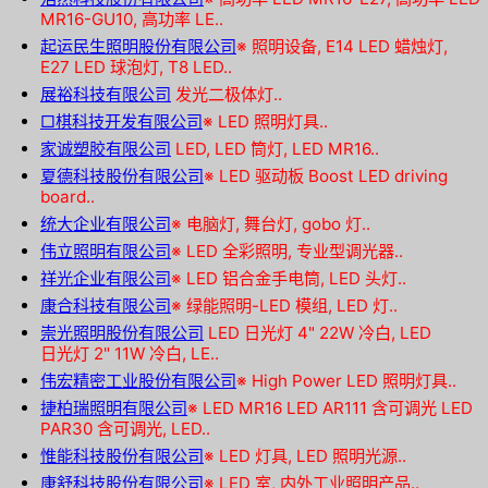
MR16-GU10, 高功率 LE..
起运民生照明股份有限公司
※
照明设备, E14 LED 蜡烛灯,
E27 LED 球泡灯, T8 LED..
展裕科技有限公司
发光二极体灯..
□棋科技开发有限公司
※
LED 照明灯具..
家诚塑胶有限公司
LED, LED 筒灯, LED MR16..
夏德科技股份有限公司
※
LED 驱动板 Boost LED driving
board..
统大企业有限公司
※
电脑灯, 舞台灯, gobo 灯..
伟立照明有限公司
※
LED 全彩照明, 专业型调光器..
祥光企业有限公司
※
LED 铝合金手电筒, LED 头灯..
康合科技有限公司
※
绿能照明-LED 模组, LED 灯..
崇光照明股份有限公司
LED 日光灯 4" 22W 冷白, LED
日光灯 2" 11W 冷白, LE..
伟宏精密工业股份有限公司
※
High Power LED 照明灯具..
捷柏瑞照明有限公司
※
LED MR16 LED AR111 含可调光 LED
PAR30 含可调光, LED..
惟能科技股份有限公司
※
LED 灯具, LED 照明光源..
康舒科技股份有限公司
※
LED 室, 内外工业照明产品..