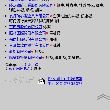
陸友纖維工業股份有限公司
※
絲襪, 連身襪, 性感內衣, 褲襪,
彈性褲襪, 網襪, 韻律..
裘丹琦褲襪企業有限公司
※
全彈性壓力褲襪. 健康襪.
時尚流行襪天鵝絨保暖褲襪. 刷..
蒂巴蕾股份有限公司
絲襪..
照林國際貿易有限公司
※
童褲襪..
福助針織股份有限公司
※
褲襪..
台灣華歌爾股份有限公司
※
褲襪..
龍詣有限公司
※
褲襪..
聯樂製襪廠有限公司
※
褲襪, 運動襪, 緊身衣..
Categories:》
總目錄
》
成衣及服飾品
》褲襪
E-Mail to 工商快訊
Tel: (02)27352078
︽