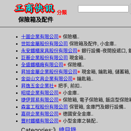
分類
保險箱及配件
十圖企業有限公司
※
保險櫃..
世如金屬股份有限公司
保險箱及配件, 小金庫..
永安鐵櫃家具股份有限公司
※
銀行設備-夜間投遞口, 銀
巨蕎企業股份有限公司
現金箱..
全盛鐵櫃廠有限公司
※
保險櫃..
昇旭金屬企業股份有限公司
※
現金箱, 鑰匙箱, 儲蓄箱,
金益山文具企業有限公司
※
鑰匙箱..
昇逸五金企業社
※
把手, 前扣..
昭堤企業有限公司
※
小金庫..
捷伊貿易有限公司
※
保險箱, 電子保險箱, 飯店型保險箱
森富工程股份有限公司
保管箱, 金庫門及銀行設備..
嘉荷企業有限公司
※
德國安全金庫..
豐村鐵櫃有限公司
※
小型金庫之裝配..
Categories:》
總目錄