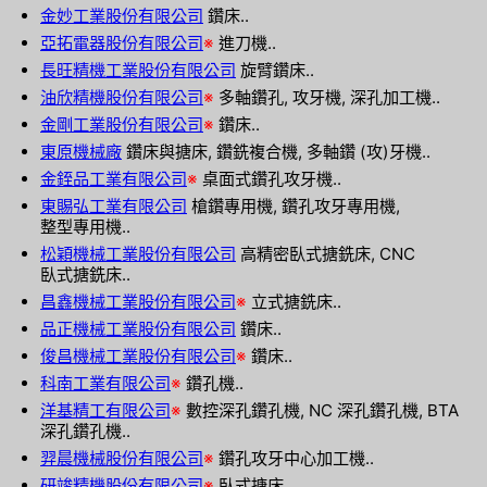
金妙工業股份有限公司
鑽床..
亞拓電器股份有限公司
※
進刀機..
長旺精機工業股份有限公司
旋臂鑽床..
油欣精機股份有限公司
※
多軸鑽孔, 攻牙機, 深孔加工機..
金剛工業股份有限公司
※
鑽床..
東原機械廠
鑽床與搪床, 鑽銑複合機, 多軸鑽 (攻)牙機..
金銍品工業有限公司
※
桌面式鑽孔攻牙機..
東賜弘工業有限公司
槍鑽專用機, 鑽孔攻牙專用機,
整型專用機..
松穎機械工業股份有限公司
高精密臥式搪銑床, CNC
臥式搪銑床..
昌鑫機械工業股份有限公司
※
立式搪銑床..
品正機械工業股份有限公司
鑽床..
俊昌機械工業股份有限公司
※
鑽床..
科南工業有限公司
※
鑽孔機..
洋基精工有限公司
※
數控深孔鑽孔機, NC 深孔鑽孔機, BTA
深孔鑽孔機..
羿晨機械股份有限公司
※
鑽孔攻牙中心加工機..
研竣精機股份有限公司
※
臥式搪床..