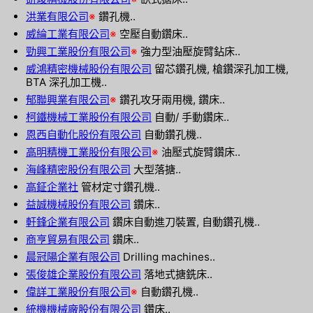
洪業有限公司
※
鑽孔機..
威綸工業有限公司
※
空壓自動鑽床..
勁興工業股份有限公司
※
強力型油壓旋臂鉆床..
威鴻精密機械股份有限公司
留芯鑽孔機, 槍鑽深孔加工機,
BTA 深孔加工機..
郁聯興業有限公司
※
鑽孔攻牙兩用機, 鑽床..
柯鐵機械工業股份有限公司
自動/ 手動鑽床..
恩西自動化股份有限公司
自動鑽孔機..
高明精機工業股份有限公司
※
油壓式旋臂鑽床..
海峰精密股份有限公司
大型落搪..
高鉦企業社
管材定寸鑽孔機..
益誠機械股份有限公司
鑽床..
軒鋒企業有限公司
鑽床自動進刀裝置, 自動鑽孔機..
商亨貿易有限公司
鑽床..
晨冠陽企業有限公司
Drilling machines..
張俊雄企業股份有限公司
落地式搪銑床..
偉詳工業股份有限公司
※
自動鑽孔機..
統機機械廠股份有限公司
鑽床..