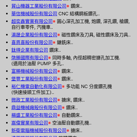
貿山機器工業股份有限公司
※
鑽床..
華信機械股份有限公司
CNC 結構鋼板鑽孔..
超奕鑫實業有限公司
※
圓心深孔加工機, 炮鑽, 深孔鑽, 槍鑽,
自行車零件, 汽機車..
湯晟企業股份有限公司
※
磁性鑽床及刀具, 磁性鑽床及刀具..
喜恩喜股份有限公司
※
鎕銑床..
鈦得企業有限公司
鑽床..
棨勝國際有限公司
※
同時多軸, 內徑超精密搪孔加工機.
(適用於油壓 PUMP 多孔..
富勝機械股份有限公司
※
鑽床..
堡豐工業股份有限公司
※
鑽床..
裕仁機電自動化有限公司
※
多功能 NC 分度鑽孔機
(快速接頭工件加工)..
微政工業股份有限公司
※
搪床, 鑽床..
鼎益機械廠股份有限公司
※
鑽床..
楊盛工業股份有限公司
※
自動鑽床..
嵩偉實業有限公司
※
空油壓自動鑽孔機..
新衛電腦機械股份有限公司
※
搪床..