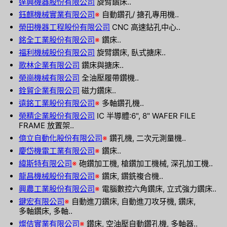
達興機器股份有限公司
旋臂鑽床..
鈺麒機械實業有限公司
※
自動鑽孔/ 搪孔專用機..
榮田機器工程股份有限公司
CNC 高速鉆孔中心..
銘全工業股份有限公司
※
鑽床..
福利機械股份有限公司
旋臂鑽床, 臥式搪床..
歌林企業有限公司
鑽床與搪床..
榮崗機械有限公司
全油壓履帶鑽機..
銓貿企業有限公司
磁力鑽床..
遠銘工業股份有限公司
※
多軸鑽孔機..
榮精企業股份有限公司
IC 半導體:6", 8" WAFER FILE
FRAME 放置架..
億立自動化股份有限公司
※
鑽孔機, 二次元測量機..
慶岱機電工業有限公司
※
鑽床..
緯斯特有限公司
※
砲鑽加工機, 槍鑽加工機械, 深孔加工機..
龍昌機械股份有限公司
※
鑽床, 鑽銑複合機..
興農工業股份有限公司
※
電腦數控六角鑽床, 立式強力鑽床..
鍵宏有限公司
※
自動進刀鑽床, 自動進刀攻牙機, 鑽床,
多軸鑽床, 多軸..
燦佶實業有限公司
※
鑽床, 空油壓自動鑽孔機, 多軸器..