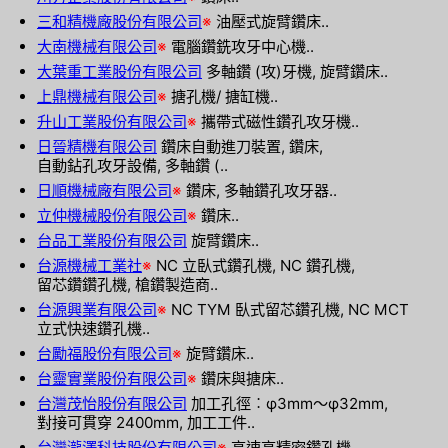
三和精機廠股份有限公司
※
油壓式旋臂鑽床..
大南機械有限公司
※
電腦鑽銑攻牙中心機..
大葉重工業股份有限公司
多軸鑽 (攻)牙機, 旋臂鑽床..
上鼎機械有限公司
※
搪孔機/ 搪缸機..
升山工業股份有限公司
※
攜帶式磁性鑽孔攻牙機..
日晉精機有限公司
鑽床自動進刀裝置, 鑽床,
自動鉆孔攻牙設備, 多軸鑽 (..
日順機械廠有限公司
※
鑽床, 多軸鑽孔攻牙器..
立仲機械股份有限公司
※
鑽床..
台品工業股份有限公司
旋臂鑽床..
台源機械工業社
※
NC 立臥式鑽孔機, NC 鑽孔機,
留芯鑽鑽孔機, 槍鑽製造商..
台源興業有限公司
※
NC TYM 臥式留芯鑽孔機, NC MCT
立式快速鑽孔機..
台勵福股份有限公司
※
旋臂鑽床..
台靈實業股份有限公司
※
鑽床與搪床..
台灣茂怡股份有限公司
加工孔徑︰φ3mm～φ32mm,
對接可貫穿 2400mm, 加工工件..
台灣瀧澤科技股份有限公司
※
高速高精密鑽孔機..