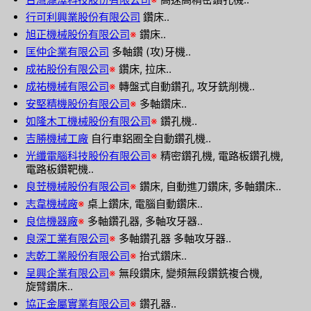
行可利興業股份有限公司
鑽床..
旭正機械股份有限公司
※
鑽床..
匡仲企業有限公司
多軸鑽 (攻)牙機..
成祐股份有限公司
※
鑽床, 拉床..
成祐機械有限公司
※
轉盤式自動鑽孔, 攻牙銑削機..
安堅精機股份有限公司
※
多軸鑽床..
如隆木工機械股份有限公司
※
鑽孔機..
吉勝機械工廠
自行車鋁圈全自動鑽孔機..
光纖電腦科技股份有限公司
※
精密鑽孔機, 電路板鑽孔機,
電路板鑽靶機..
良苙機械股份有限公司
※
鑽床, 自動進刀鑽床, 多軸鑽床..
志韋機械廠
※
桌上鑽床, 電腦自動鑽床..
良信機器廠
※
多軸鑽孔器, 多軸攻牙器..
良深工業有限公司
※
多軸鑽孔器 多軸攻牙器..
志乾工業股份有限公司
※
抬式鑽床..
呈興企業有限公司
※
無段鑽床, 變頻無段鑽銑複合機,
旋臂鑽床..
協正金屬實業有限公司
※
鑽孔器..