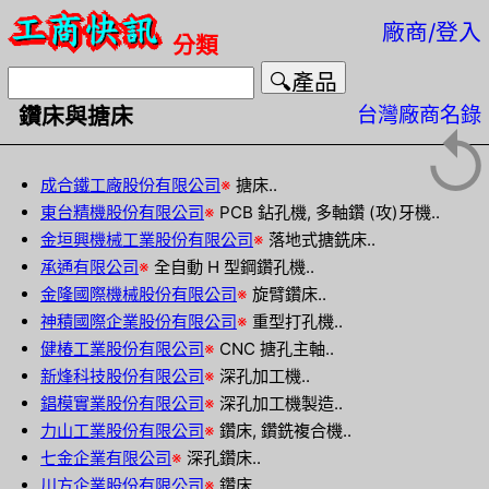
廠商/登入
分類
台灣廠商名錄
鑽床與搪床
↺
成合鐵工廠股份有限公司
※
搪床..
東台精機股份有限公司
※
PCB 鉆孔機, 多軸鑽 (攻)牙機..
金垣興機械工業股份有限公司
※
落地式搪銑床..
承通有限公司
※
全自動 H 型鋼鑽孔機..
金隆國際機械股份有限公司
※
旋臂鑽床..
神積國際企業股份有限公司
※
重型打孔機..
健椿工業股份有限公司
※
CNC 搪孔主軸..
新烽科技股份有限公司
※
深孔加工機..
錩模實業股份有限公司
※
深孔加工機製造..
力山工業股份有限公司
※
鑽床, 鑽銑複合機..
七金企業有限公司
※
深孔鑽床..
川方企業股份有限公司
※
鑽床..