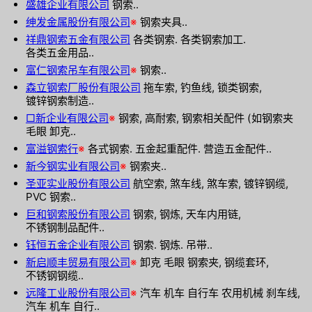
盛雄企业有限公司
钢索..
绅发金属股份有限公司
※
钢索夹具..
祥鼎钢索五金有限公司
各类钢索. 各类钢索加工.
各类五金用品..
富仁钢索吊车有限公司
※
钢索..
森立钢索厂股份有限公司
拖车索, 钓鱼线, 锁类钢索,
镀锌钢索制造..
□新企业有限公司
※
钢索, 高耐索, 钢索相关配件 (如钢索夹
毛眼 卸克..
富溢钢索行
※
各式钢索. 五金起重配件. 营造五金配件..
新今钢实业有限公司
※
钢索夹..
圣亚实业股份有限公司
航空索, 煞车线, 煞车索, 镀锌钢缆,
PVC 钢索..
巨和钢索股份有限公司
钢索, 钢炼, 天车内用链,
不锈钢制品配件..
钰恒五金企业有限公司
钢索. 钢炼. 吊带..
新启顺丰贸易有限公司
※
卸克 毛眼 钢索夹, 钢缆套环,
不锈钢钢缆..
远隆工业股份有限公司
※
汽车 机车 自行车 农用机械 刹车线,
汽车 机车 自行..