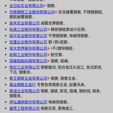
全日虹实业有限公司
※
钢索..
光政钢缆工业股份有限公司
※
尼龙披覆钢索, 不锈钢钢缆,
塑胶披覆钢索..
辰禾实业有限公司
减震支撑钢索..
佑昌工业股份有限公司
※
精密钢缆索设计应用..
廷升实业股份有限公司
不锈钢钢索, 电梯用钢索..
宏盛企业股份有限公司
钢 (铁)缆索..
佳大世界股份有限公司
※
(不)镀锌钢缆..
松和工业股份有限公司
※
航空索..
突破船舶机械有限公司
※
钢索, 缆绳..
恒巨工业有限公司
钢索裁切, 铝合金压头加工, 各式卸克,
下古, 钢索夹..
索王钢索五金有限公司
※
钢索, 钢索五金..
展业钢索五金行
专营各类钢索五金, 起重吊具..
原谊企业有限公司
钢索, 锚链, 卸克, 缆绳, 钢绞线, 链条,
钢索夹..
祥弘通商股份有限公司
电梯用钢索..
盛贵工程有限公司
钢索买卖, 更换施工..