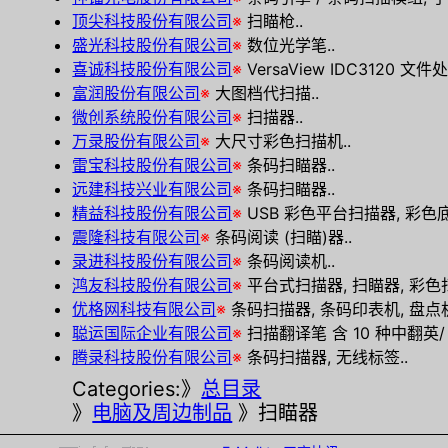
顶尖科技股份有限公司
※
扫瞄枪..
盛光科技股份有限公司
※
数位光学笔..
喜诚科技股份有限公司
※
VersaView IDC3120 
富润股份有限公司
※
大图档代扫描..
微创系统股份有限公司
※
扫描器..
万录股份有限公司
※
大尺寸彩色扫描机..
雷宝科技股份有限公司
※
条码扫瞄器..
远建科技兴业有限公司
※
条码扫瞄器..
精益科技股份有限公司
※
USB 彩色平台扫描器, 彩色
震隆科技有限公司
※
条码阅读 (扫瞄)器..
录进科技股份有限公司
※
条码阅读机..
鸿友科技股份有限公司
※
平台式扫描器, 扫瞄器, 彩色
优格网科技有限公司
※
条码扫描器, 条码印表机, 盘点机,
聪运国际企业有限公司
※
扫描翻译笔 含 10 种中翻英
腾录科技股份有限公司
※
条码扫描器, 无线标签..
Categories:》
总目录
》
电脑及周边制品
》扫瞄器