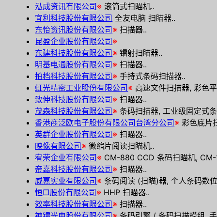
泓成资讯有限公司
※
滚筒式扫瞄机..
宜利科技股份有限公司
全友电脑 扫瞄器..
东怡资讯股份有限公司
※
扫描器..
昆盈企业股份有限公司
※
东建科技股份有限公司
※
镭射扫瞄器..
明基电通股份有限公司
※
扫描器..
拍档科技股份有限公司
※
手持式条码扫描器..
虹光精密工业股份有限公司
※
高速文件扫描器, 彩色平
致伸科技股份有限公司
※
扫瞄器..
茂森科技股份有限公司
※
条码扫描器, 工业级固定式条
香港商泛欧电子股份有限公司台湾分公司
※
彩色底片扫
英群企业股份有限公司
※
扫瞄器..
映像有限公司
※
微缩片阅读扫瞄机..
宥荣企业有限公司
※
CM-880 CCD 条码扫瞄机, CM
帝嘉科技股份有限公司
※
扫瞄器..
威嘉实业有限公司
※
条码阅读 (扫瞄)器, 个人条码数位
恒□股份有限公司
※
HHP 扫瞄器..
效率科技股份有限公司
※
扫描器..
神镭光电股份有限公司
※
条码引擎 / 条码扫描模组, 手