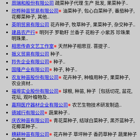
周瑞和股份有限公司
疏菜种子代理 生产 批发, 果菜种子..
欣桦种苗贸易有限公司
※
油菜种子, 包心白菜种子, 番茄种子,
花椰菜种子, 其他..
英明贸易有限公司
花卉种子, 牧草种子, 果菜种子, 杂交种子..
建昌农产行
※
明列子 罗勒籽 兰香子 花粉子 小紫苏 珍珠果
明珠果..
相思传奇文艺工作室
※
天然种子相思豆. 菩提子..
振义贸易有限公司
种子..
羚先企业有限公司
※
种子..
国隆产业有限公司
※
种子, 种子..
农友种苗股份有限公司
※
花卉种子, 种植用种子, 果菜种子,
农业资材..
福埠实业股份有限公司
※
球根, 种苗, 种子［包括切花, 盆花,
花坛, 观叶植物及..
嘉翔医疗器材企业有限公司
※
农艺生物技术研发制造..
德城行有限公司
※
蔬果种子..
庆农种苗有限公司
※
青花菜种子, 结球白菜种子, 黑芥蓝种子,
花椰菜种子..
穗耕种苗有限公司
※
花卉种子 草坪种子 香药草种子 蔬果种子