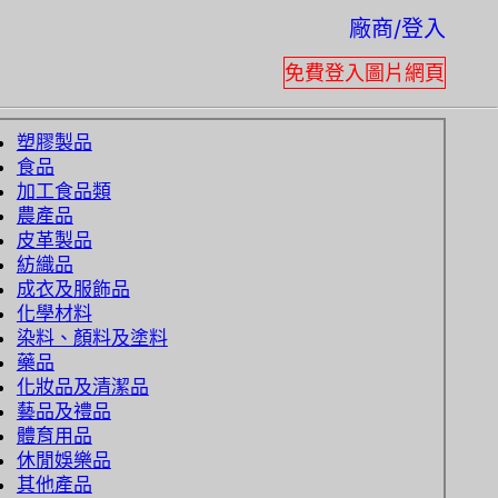
廠商/登入
免費登入圖片網頁
塑膠製品
食品
加工食品類
農產品
皮革製品
紡織品
成衣及服飾品
化學材料
染料、顏料及塗料
藥品
化妝品及清潔品
藝品及禮品
體育用品
休閒娛樂品
其他產品