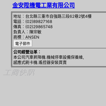
金安陞機電工業有限公司
地址︰台北縣三重市自強路三段62巷2號4樓
電話︰(02)89827168
傳真︰(02)29865748
負責人︰陳宗敏
商標︰ANSEN
公司經營沿革︰
本公司汽車昇降機.機械停車設備保養維,
感應式刷卡機.遙控器安裝買賣