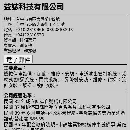
益誌科技有限公司
地址︰台中市東區大勇街142號
工廠︰台中市東區大勇街１４２號
電話︰(04)22810665, 0800888298
傳真︰(04)22810670
資本額︰陸佰萬元
負責人︰謝文椋
業務經理︰賴振毅
主要產品︰
機械停車設備、保養、維修、安裝、車道進出管制系統、感
應式(巡邏系統、門禁系統)、昇降機安裝、維修、貨梯：設
計安裝、菜梯：設計安裝。
公司經營沿革︰
民國 82 年成立誌益自動話有限公司
民國 87 機械停車部門獨立更名為益 誌科技有限公司
民國 89 年 6 月申請~內政部營建屬~昇降設備專業廠商通過
證號:營建署 58535
民國 95 年配合政府法規~申請建築物機械停車設備專 業廠