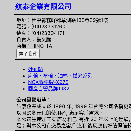
航泰企業有限公司
地址︰台中縣霧峰鄉草湖路135巷39號1樓
電話︰(04)23331260
傳真︰(04)23304171
負責人︰張文騰
商標︰HING-TAI
砂布輪
麻輪、布輪、油棒、拋光系列
NCA野牛牌-X975
國產自營品牌TJ32
公司經營沿革︰
航泰企業成立於 1990 年, 1999 年台灣公司名
以因應多元化的使用者, 滿足客戶需求。
本公司生產加工研磨材料已 有近 20 年以上的經
足；與本公司有交易之客戶使用 後反應良好值得信