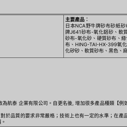
主要產品︰
日本NCA野牛牌砂布砂紙砂
牌J641砂布-氧化鋁砂、軟質砂
砂布-氧化砂、硬質砂布、綠色
布、HING-TAI-HX-39
化矽砂、軟質砂布、黑色、
稱更改為航泰 企業有限公司。自更名後, 增加很多產品種類【例如 
驗, 對於品質的要求非常嚴格；技術上也有一定的水準；在
賴。