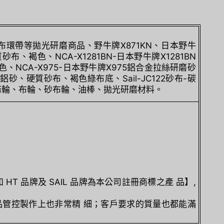
布環帶等拋光研磨商品、野牛牌X871KN、日本野牛
布、褐色、NCA-X1281BN-日本野牛牌X1281BN
、NCA-X975-日本野牛牌X975鋁合金拉絲研磨砂
9氧化鋁砂、硬質砂布、褐色綠布底、Sail-JC122砂布-碳
麻輪、布輪、砂布輪、油棒、拋光研磨材料。
HT 品牌及 SAIL 品牌為本公司註冊商標之產 品】,
產品管控製作上也非常精 細；客戶要求的質量也都能滿