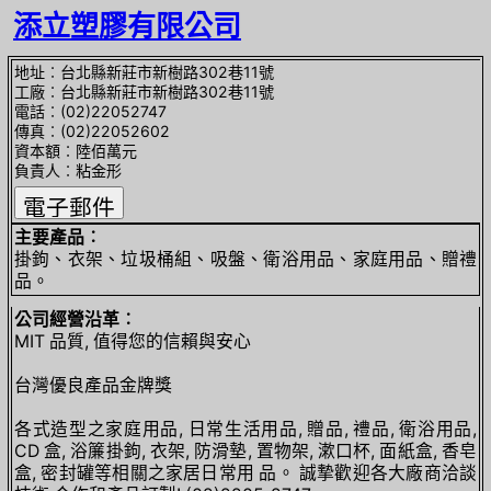
添立塑膠有限公司
地址︰台北縣新莊市新樹路302巷11號
工廠︰台北縣新莊市新樹路302巷11號
電話︰(02)22052747
傳真︰(02)22052602
資本額︰陸佰萬元
負責人︰粘金形
主要產品︰
掛鉤、衣架、垃圾桶組、吸盤、衛浴用品、家庭用品、贈禮
品。
公司經營沿革︰
MIT 品質, 值得您的信賴與安心
台灣優良產品金牌獎
各式造型之家庭用品, 日常生活用品, 贈品, 禮品, 衛浴用品,
CD 盒, 浴簾掛鉤, 衣架, 防滑墊, 置物架, 漱口杯, 面紙盒, 香皂
盒, 密封罐等相關之家居日常用 品。 誠摯歡迎各大廠商洽談