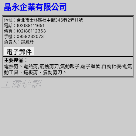
晶永企業有限公司
地址︰台北市士林區社中街346巷2弄11號
電話︰(02)88111651
傳真︰(02)88112363
手機︰0958232073
負責人︰鐘鳳玲
主要產品︰
電熱剪、電熱剪,氣動剪刀,氣動起子,端子壓著,自動化機械,氣
動工具、鐵板剪、氣動剪刀。