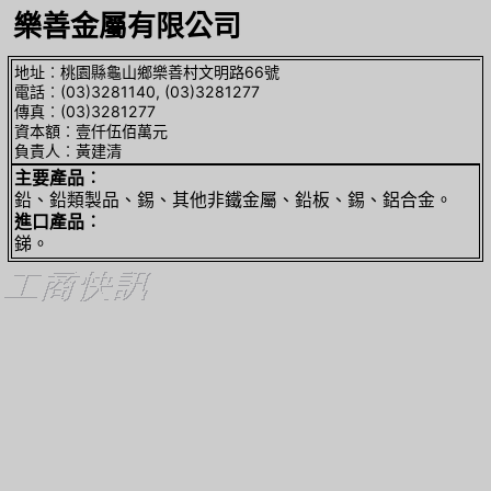
樂善金屬有限公司
地址︰桃園縣龜山鄉樂善村文明路66號
電話︰(03)3281140, (03)3281277
傳真︰(03)3281277
資本額︰壹仟伍佰萬元
負責人︰黃建清
主要產品︰
鉛、鉛類製品、錫、其他非鐵金屬、鉛板、錫、鋁合金。
進口產品︰
銻。