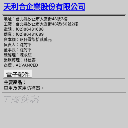
天利合企業股份有限公司
地址︰台北縣汐止市大安街48號3樓
工廠︰台北縣汐止市大安街48號/50號2樓
電話︰(02)86481688
傳真︰(02)86481689
資本額︰玖仟零柒拾貳萬元
負責人︰沈竹平
董事長︰沈竹平
總經理︰陳永綏
業務經理︰林信泰
商標︰ADVANCED
主要產品︰
車用及家用防盜器。