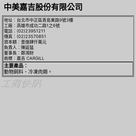
中美嘉吉股份有限公司
地址︰台北市中正區青島東路9號3樓
工廠︰高雄市成功二路1之6號
電話︰(02)23951211
傳真︰(02)23570851
資本額︰壹億肆仟萬元
負責人︰陳延猛
董事長︰鄭鴻財
商標︰嘉吉 CARGILL
主要產品︰
動物飼料、冷凍肉類。