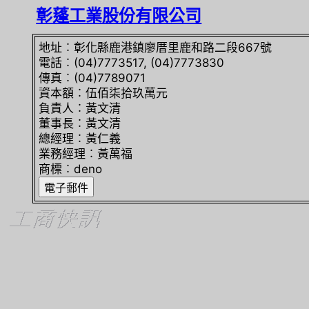
彰蓬工業股份有限公司
地址︰彰化縣鹿港鎮廖厝里鹿和路二段667號
電話︰(04)7773517, (04)7773830
傳真︰(04)7789071
資本額︰伍佰柒拾玖萬元
負責人︰黃文清
董事長︰黃文清
總經理︰黃仁義
業務經理︰黃萬福
商標︰deno