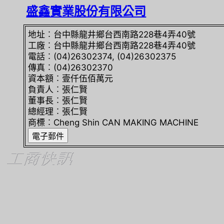
盛鑫實業股份有限公司
地址︰台中縣龍井鄉台西南路228巷4弄40號
工廠︰台中縣龍井鄉台西南路228巷4弄40號
電話︰(04)26302374, (04)26302375
傳真︰(04)26302370
資本額︰壹仟伍佰萬元
負責人︰張仁賢
董事長︰張仁賢
總經理︰張仁賢
商標︰Cheng Shin CAN MAKING MACHINE